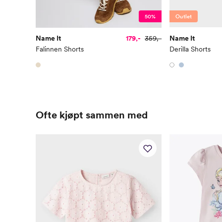
50%
Outlet
Name It
179,-
359,-
Name It
Falinnen Shorts
Derilla Shorts
Ofte kjøpt sammen med