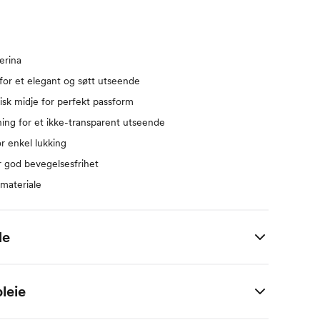
erina
 for et elegant og søtt utseende
isk midje for perfekt passform
ning for et ikke-transparent utseende
or enkel lukking
ir god bevegelsesfrihet
materiale
de
 i centimeter.
leie
ylon