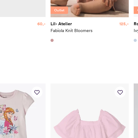
Høyde
80
Outlet
Toppstørrelse
80
60,-
Lil- Atelier
125,-
R
Buksestørrelse
80
Fabiola Knit Bloomers
Iv
Bryst
49
Midje
47
Erm
39
Hofte
49
Innersøm
32
Name it Kids Jent
Alder
6 Å
Høyde
116