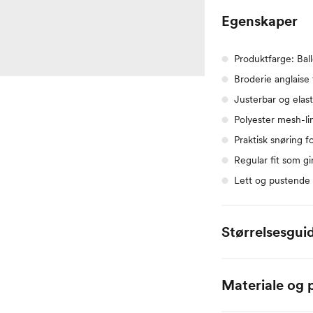
Egenskaper
Produktfarge: Ball
Broderie anglaise
Justerbar og elast
Polyester mesh-li
Praktisk snøring f
Regular fit som g
Lett og pustende 
Størrelsesgui
Alle mål er oppgitt
Materiale og p
Name it Baby:
70% Bomull / 30% N