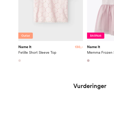
Outlet
BARN25
Name It
130,-
Name It
Fetille Short Sleeve Top
Vurderinger