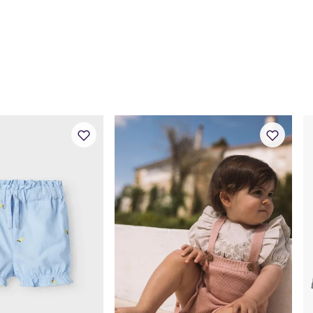
Alder
0 
Høyde
50
Toppstørrelse
50
Buksestørrelse
50
Bryst
37
Midje
37
Erm
25,
Hofte
34
Innersøm
17
Name it Mini:
Alder
1 Å