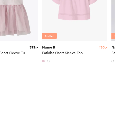
Toppstørrelse
110
Buksestørrelse
116
Bryst
61
Midje
56,
Outlet
Erm
54
379,-
Name It
130,-
N
Hofte
64
Memma Frozen Short Sleeve Tulle Dress
Fatidias Short Sleeve Top
Fa
Innersøm
52,
Name it Kids Gutt:
Alder
6 Å
Høyde
116
Toppstørrelse
110