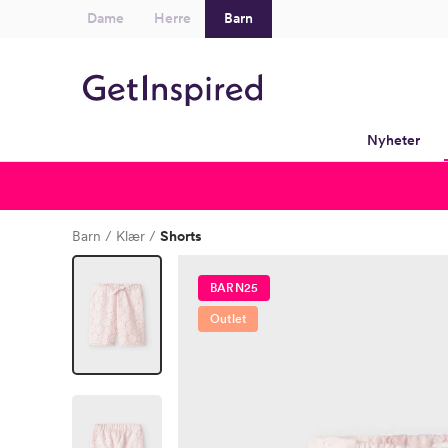
Dame
Herre
Barn
Nyheter
Barn
Klær
Shorts
BARN25
Outlet