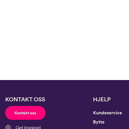
Buksestørrelse
116
Bryst
61
Midje
56,
Erm
54
Hofte
64
Innersøm
52,
KONTAKT OSS
HJELP
Kundeservice
Kontakt oss
Bytte
Get Inspired