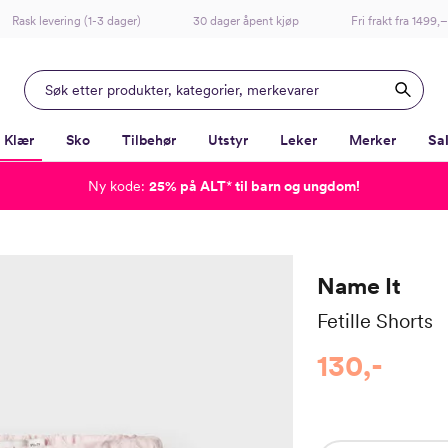
Rask levering (1-3 dager)
30 dager åpent kjøp
Fri frakt fra 1499,–
Klær
Sko
Tilbehør
Utstyr
Leker
Merker
Sa
Ny kode:
25% på ALT
*
til barn og ungdom!
-
-
-
-
Lagt i kurven, utmerket valg!
Til kassen
Name It
Fetille Shorts
130,-