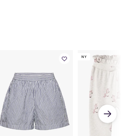
M
2 M
4 M
6 M
9 M
1 År
56
62
68
74
80
56
62
68
74
80
56
62
68
74
80
39,5
42
44,5
47
49
NY
39
41
43
45
47
5
28
30,35
33,5
36,5
39
37
40
43
46
49
20
23
26
29
32
r
1,5 År
2 År
3 År
4 År
5 År