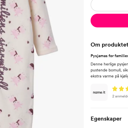
Om produkte
Pysjamas for familien
Denne herlige pysjen 
pustende bomull, sik
ekstra varme på kjøli
2 anmeld
Egenskaper