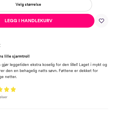
Velg størrelse
LEGG I HANDLEKURV
t
s lille sjarmtroll
gjør leggetiden ekstra koselig for den lillel! Laget i mykt og
rer den en behagelig natts søvn. Føttene er dekket for
ge netter.
elser