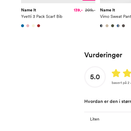
Name It
139,-
209,-
Name It
Yvetti 3 Pack Scarf Bib
Vimo Sweat Pan
Vurderinger
5.0
basert på 2
Hvordan er den i stør
Liten