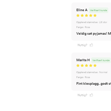
Eline A
Verifisert kunde
Opplevd størrelse:
Litt stor
Farge:
Rosa
Veldig søt pyjamas! M
Nyttig?
Marita H
Verifisert kunde
Opplevd størrelse:
Normal
Farge:
Rosa
Fint klesplagg..godt s
Nyttig?