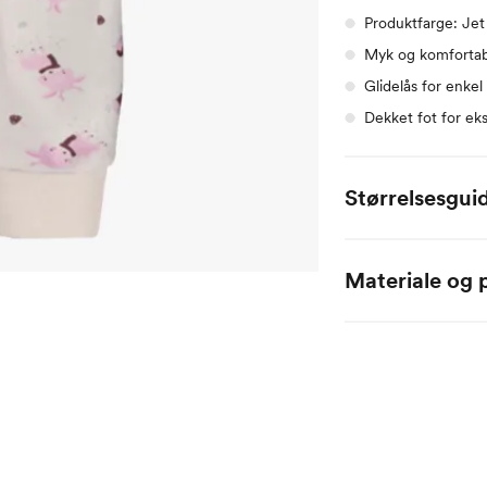
Produktfarge: Jet
Myk og komfortab
Glidelås for enkel
Dekket fot for ek
Størrelsesgui
Alle mål er oppgitt
Materiale og p
Name it Baby:
100 % bomull
Alder
0 
Høyde
50
Toppstørrelse
50
Buksestørrelse
50