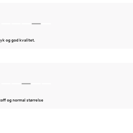
Hofte
64
Innersøm
52,
yk og god kvalitet.
toff og normal størrelse