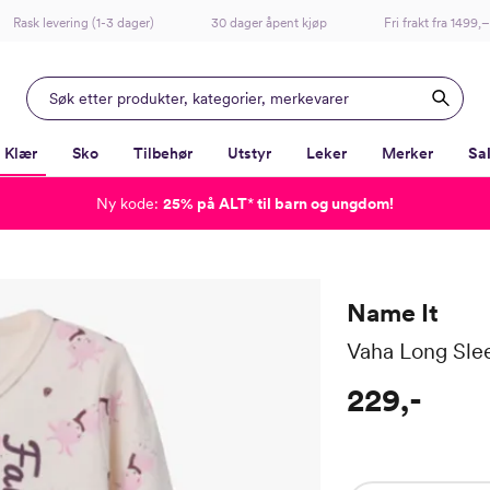
Rask levering (1-3 dager)
30 dager åpent kjøp
Fri frakt fra 1499,–
Klær
Sko
Tilbehør
Utstyr
Leker
Merker
Sa
Ny kode:
25% på ALT
*
til barn og ungdom!
-
-
-
-
Lagt i kurven, utmerket valg!
Til kassen
Name It
Vaha Long Slee
229,-