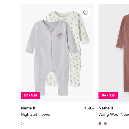
BARN25
BARN25
Name It
359,-
Name It
Nightsuit Flower