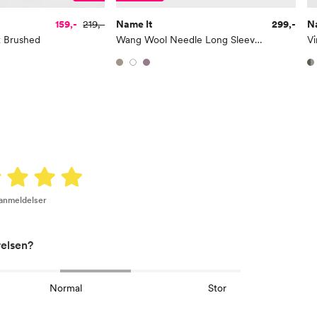
Erm
54
159,-
219,-
Name It
299,-
N
Hofte
64
t Brushed
Wang Wool Needle Long Sleeve Top Solid
V
Innersøm
52,
Name it Kids Gutt:
Alder
6 Å
Høyde
116
Toppstørrelse
110
 anmeldelser
Buksestørrelse
116
Bryst
61
relsen?
Midje
56,
Normal
Stor
Erm
54