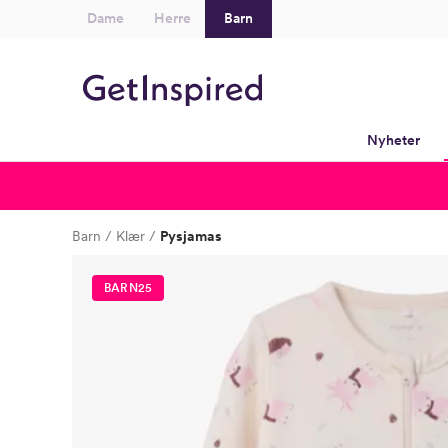
Dame
Herre
Barn
Nyheter
Barn
Klær
Pysjamas
BARN25