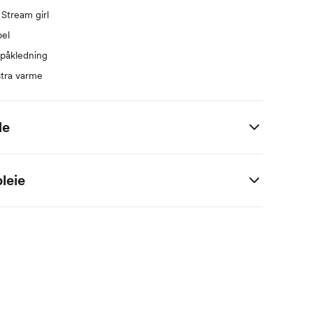
 Stream girl
el
 påkledning
stra varme
de
 i centimeter.
leie
M
2 M
4 M
6 M
9 M
1 År
56
62
68
74
80
56
62
68
74
80
56
62
68
74
80