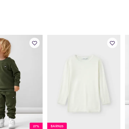
Midje
47
Erm
39
Hofte
49
Innersøm
32
Name it Kids Jent
Alder
6 Å
Høyde
116
Toppstørrelse
110
Buksestørrelse
116
Bryst
61
Midje
56,
27%
BARN25