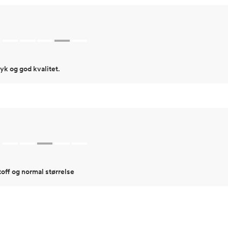
Hofte
64
Innersøm
52,
yk og god kvalitet.
toff og normal størrelse