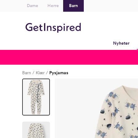
Dame
Herre
Barn
Nyheter
Barn
Klær
Pysjamas