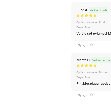
Eline A
Verifisert kunde
Opplevd størrelse:
Litt stor
Farge:
Rosa
Veldig søt pyjamas! M
Nyttig?
Marita H
Verifisert kunde
Opplevd størrelse:
Normal
Farge:
Rosa
Fint klesplagg..godt s
Nyttig?