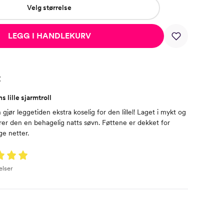
Velg størrelse
LEGG I HANDLEKURV
t
s lille sjarmtroll
gjør leggetiden ekstra koselig for den lillel! Laget i mykt og
rer den en behagelig natts søvn. Føttene er dekket for
ge netter.
elser