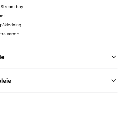
t Stream boy
el
 påkledning
stra varme
de
 i centimeter.
leie
M
2 M
4 M
6 M
9 M
1 År
56
62
68
74
80
56
62
68
74
80
56
62
68
74
80