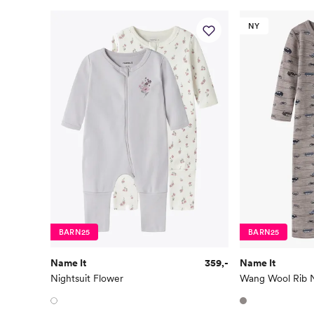
NY
BARN25
BARN25
Name It
359,-
Name It
Nightsuit Flower
Wang Wool Rib N