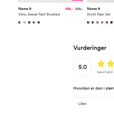
Name It
159,-
219,-
Name It
Vimo Sweat Pant Brushed
Dry10 Rain Set
Vurderinger
5.0
basert på 2
Hvordan er den i stør
Liten