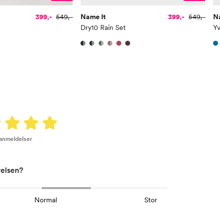
Erm
54
399,-
549,-
Name It
399,-
549,-
N
Hofte
64
Dry10 Rain Set
Yv
Innersøm
52,
Name it Kids Gutt:
Alder
6 Å
Høyde
116
Toppstørrelse
110
 anmeldelser
Buksestørrelse
116
Bryst
61
relsen?
Midje
56,
Normal
Stor
Erm
54