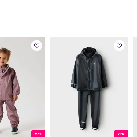
Midje
47
Erm
39
Hofte
49
Innersøm
32
Name it Kids Jent
Alder
6 Å
Høyde
116
Toppstørrelse
110
Buksestørrelse
116
Bryst
61
Midje
56,
27%
27%