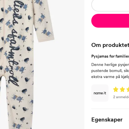
Om produkte
Pysjamas for familien
Denne herlige pysjen 
pustende bomull, sik
ekstra varme på kjøli
2 anmeld
Egenskaper