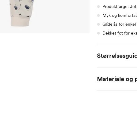
Produktfarge: Je
Myk og komfortab
Glidelås for enkel
Dekket fot for ek
Størrelsesgui
Alle mål er oppgitt
Materiale og p
Name it Baby:
100 % bomull
Alder
0 
Høyde
50
Toppstørrelse
50
Buksestørrelse
50