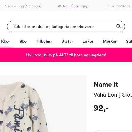
Rask levering (1-3 dager)
30 dager åpent kjøp
Fri frakt fra 1499,–
Klær
Sko
Tilbehør
Utstyr
Leker
Merker
Sa
Ny kode:
25% på ALT
*
til barn og ungdom!
-
-
-
-
Lagt i kurven, utmerket valg!
Til kassen
Name It
Vaha Long Slee
92,-