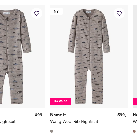
Bryst
37
NY
Midje
37
Erm
25,
Hofte
34
Innersøm
17
Name it Mini:
Alder
1 Å
Høyde
80
BARN25
Toppstørrelse
80
499,-
Name It
599,-
N
Buksestørrelse
80
ightsuit
Wang Wool Rib Nightsuit
Bryst
49