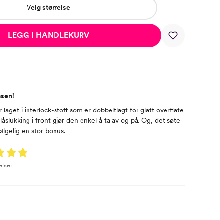
Velg størrelse
LEGG I HANDLEKURV
t
asen!
aget i interlock-stoff som er dobbeltlagt for glatt overflate
låslukking i front gjør den enkel å ta av og på. Og, det søte
ølgelig en stor bonus.
elser