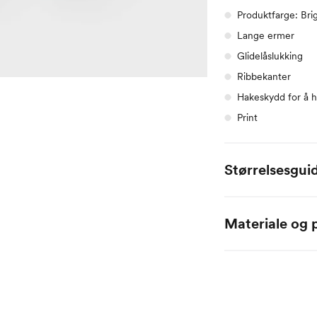
Produktfarge: Bri
Lange ermer
Glidelåslukking
Ribbekanter
Hakeskydd for å hi
Print
Størrelsesgui
Alle mål er oppgitt
Materiale og p
Name it Baby:
51% Organisk bomull
Alder
0 
Høyde
50