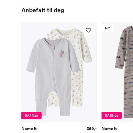
Anbefalt til deg
NY
BARN25
BARN25
Name It
359,-
Name It