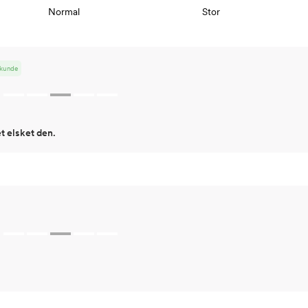
Normal
Stor
Erm
54
Hofte
64
t kunde
Innersøm
52,
t elsket den.