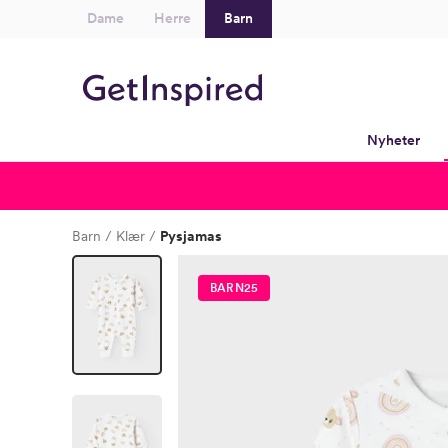
Dame
Herre
Barn
Nyheter
Barn
Klær
Pysjamas
BARN25