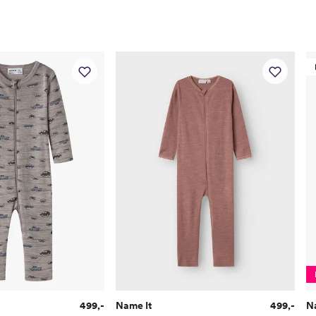
Toppstørrelse
50
Buksestørrelse
50
Bryst
37
Midje
37
Erm
25,
Hofte
34
Innersøm
17
Name it Mini:
Alder
1 Å
Høyde
80
Toppstørrelse
80
499,-
Name It
499,-
N