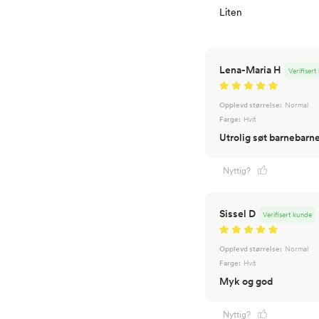
Liten
Lena-Maria H
Verifiser
Opplevd størrelse:
Normal
Farge:
Hvit
Utrolig søt barnebarne
Nyttig?
Sissel D
Verifisert kunde
Opplevd størrelse:
Normal
Farge:
Hvit
Myk og god
Nyttig?