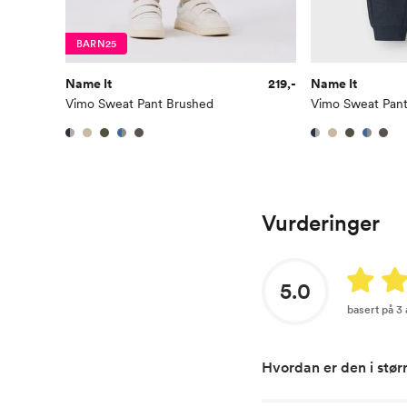
BARN25
Name It
219,-
Name It
Vimo Sweat Pant Brushed
Vimo Sweat Pan
Vurderinger
5.0
basert på 3
Hvordan er den i stør