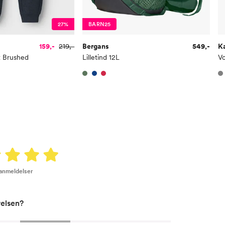
Midje
56,
27%
BARN25
Erm
54
159,-
219,-
Bergans
549,-
K
Hofte
64
t Brushed
Lilletind 12L
Vo
Innersøm
52,
Name it Kids Gutt:
Alder
6 Å
Høyde
116
Toppstørrelse
110
 anmeldelser
Buksestørrelse
116
Bryst
61
relsen?
Midje
56,