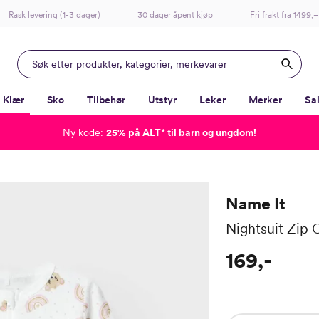
Rask levering (1-3 dager)
30 dager åpent kjøp
Fri frakt fra 1499,–
Klær
Sko
Tilbehør
Utstyr
Leker
Merker
Sa
Ny kode:
25% på ALT
*
til barn og ungdom!
-
-
-
-
Lagt i kurven, utmerket valg!
Til kassen
Name It
Nightsuit Zip 
169,-