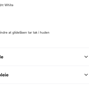
ght White
ndre at glidelåsen tar tak i huden
de
 i centimeter.
leie
, 49% Bomull
M
2 M
4 M
6 M
9 M
1 År
56
62
68
74
80