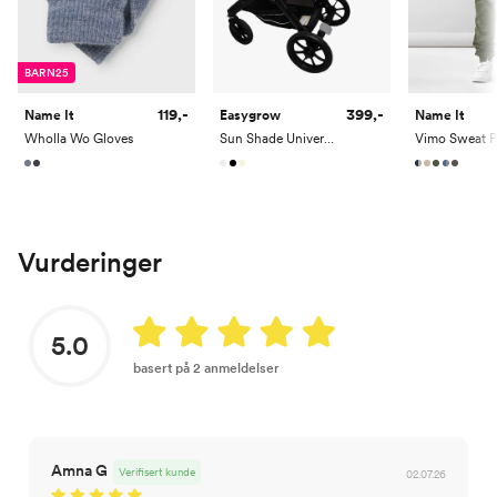
BARN25
119,-
399,-
Name It
Easygrow
Name It
Wholla Wo Gloves
Sun Shade Universal
Vurderinger
5.0
basert på 2 anmeldelser
Amna G
Verifisert kunde
02.07.26