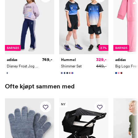
BARN25
27%
BARN25
749,-
329,-
adidas
Hummel
adidas
449,-
Disney Frost Jog Kids
Shimmer Set
Ofte kjøpt sammen med
NY