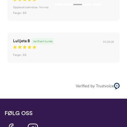
Opplevd størrelse:
Normal
Farge:
Blå
Lulijeta B
Verifisert kunde
30.06.26
Farge:
Blå
Verified by Trustvoice
FØLG OSS