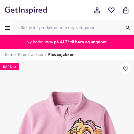
Ny kode:
25% på ALT
*
til barn og ungdom!
-
-
-
-
Barn
Klær
Jakker
Fleecejakker
Lagt i kurven, utmerket valg!
Til kassen
BARN25