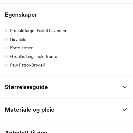
Egenskaper
Produktfarge: Pastel Lavender
Høy hals
Korte ermer
Glidelås langs hele fronten
Paw Patrol-Broderi
Størrelsesguide
Alle mål er oppgitt i centimeter.
Materiale og pleie
Name it Baby:
100% Polyester
Alder
0 M
2 M
4 M
6 M
9 M
1 År
Anbefalt til deg