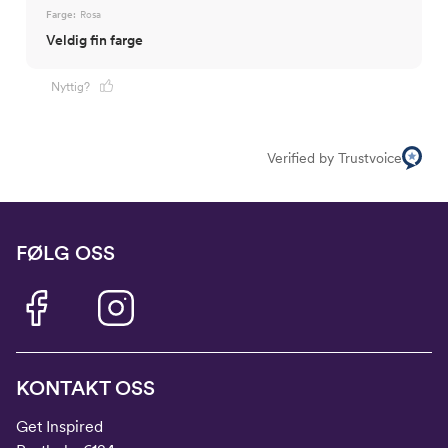
Bryst
61
63
66
69
72
Farge:
Rosa
Veldig fin farge
Midje
56,5
58
60
62
64
Erm
54
57
60
63
66
Nyttig?
Hofte
64
66
69
72
75
Innersøm
52,5
56
59
62
65
Verified by Trustvoice
FØLG OSS
KONTAKT OSS
Get Inspired