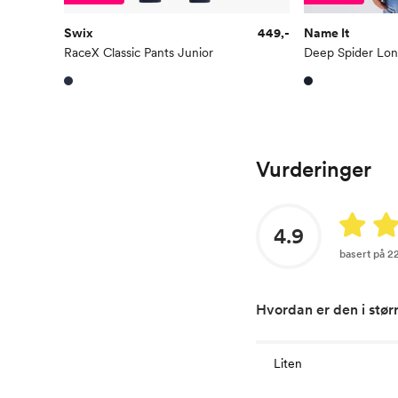
Swix
449,-
Name It
RaceX Classic Pants Junior
Vurderinger
4.9
basert på 2
Hvordan er den i stør
Liten