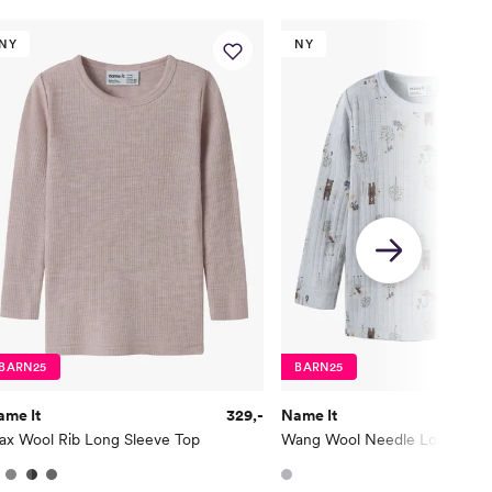
NY
NY
BARN25
BARN25
ame It
329,-
Name It
ax Wool Rib Long Sleeve Top