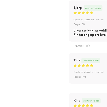
Bjørg
Verifisert kunde
Opplevd størrelse:
Normal
Farge:
Blå
Liker swix- klær veldi
Fin fasong og bra kvali
Nyttig?
Tina
Verifisert kunde
Opplevd størrelse:
Normal
Farge:
Hvit
Kine
Verifisert kunde