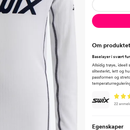
Om produkte
Baselayer i svært fu
Allsidig trøye, ideel
slitesterkt, lett og
passformen og stretch
temperaturregulering.
22 anmel
Egenskaper