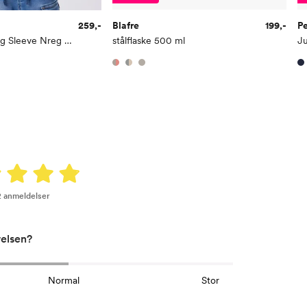
259,-
Blafre
199,-
P
Deep Spider Long Sleeve Nreg Top Box Marvel
stålflaske 500 ml
Ju
2 anmeldelser
relsen?
Normal
Stor