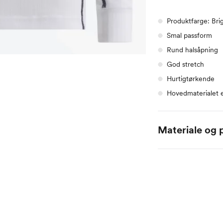
Produktfarge: Bri
Smal passform
Rund halsåpning
God stretch
Hurtigtørkende
Hovedmaterialet 
Materiale og p
100 % polyester