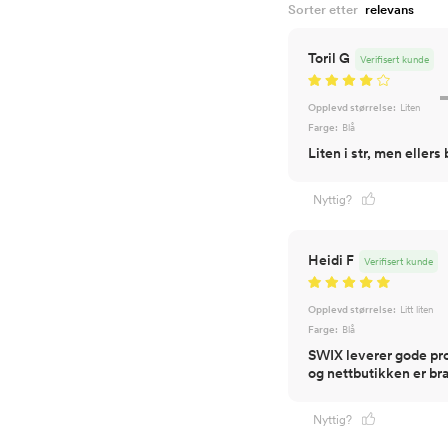
Sorter etter
Toril G
Verifisert kunde
Opplevd størrelse:
Liten
Farge:
Blå
Liten i str, men eller
Nyttig?
Heidi F
Verifisert kunde
Opplevd størrelse:
Litt liten
Farge:
Blå
SWIX leverer gode pro
og nettbutikken er bra
Nyttig?