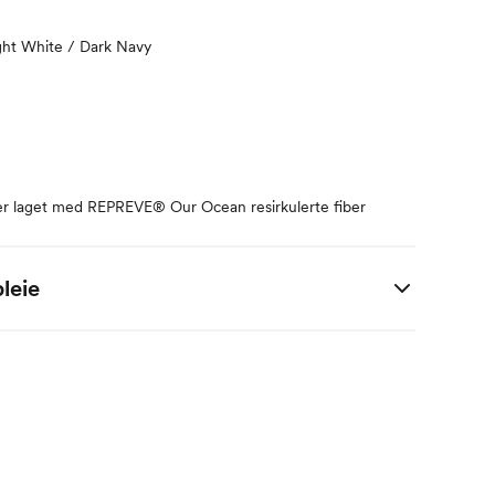
ght White / Dark Navy
er laget med REPREVE® Our Ocean resirkulerte fiber
leie