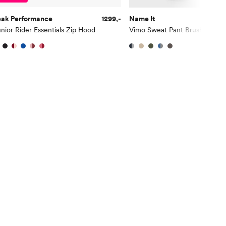
eak Performance
1299,-
Name It
1
nior Rider Essentials Zip Hood
Vimo Sweat Pant Brushed