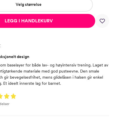
Velg størrelse
LEGG I HANDLEKURV
t
nksjonelt design
l som baselayer for både lav- og høyintensiv trening. Laget av
 hurtigtørkende materiale med god pusteevne. Den smale
 gir bevegelsesfrihet, mens glidelåsen i halsen gir enkel
 Et ideelt innerste lag for barnet.
delser