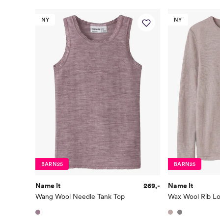
NY
NY
BARN25
BARN25
Name It
269,-
Name It
Wang Wool Needle Tank Top
Wax Wool Rib Lo