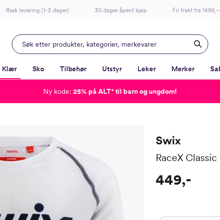
Rask levering (1-3 dager)
30 dager åpent kjøp
Fri frakt fra 1499,–
Klær
Sko
Tilbehør
Utstyr
Leker
Merker
Sa
Ny kode:
25% på ALT
*
til barn og ungdom!
-
-
-
-
Lagt i kurven, utmerket valg!
Til kassen
Swix
RaceX Classic
449,-