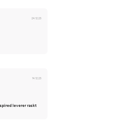
24.12.25
14.12.25
spired leverer raskt