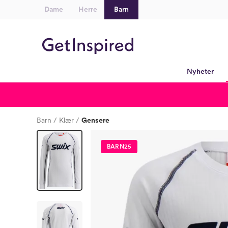
Dame
Herre
Barn
Nyheter
Barn
Klær
Gensere
BARN25