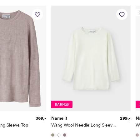
BARN25
369,-
Name It
299,-
N
ng Sleeve Top
Wang Wool Needle Long Sleeve Top Solid
W