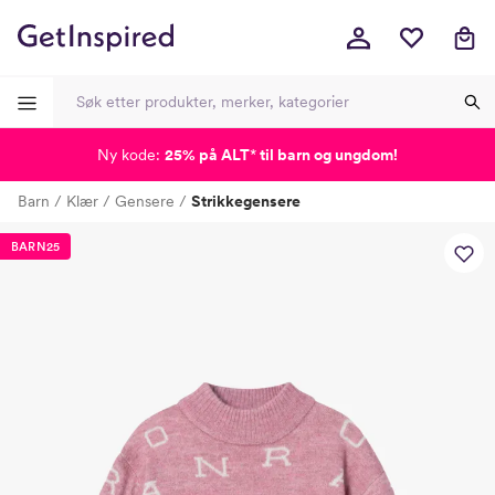
Ny kode:
25% på ALT
*
til barn og ungdom!
-
-
-
-
Barn
Klær
Gensere
Strikkegensere
Lagt i kurven, utmerket valg!
Til kassen
BARN25