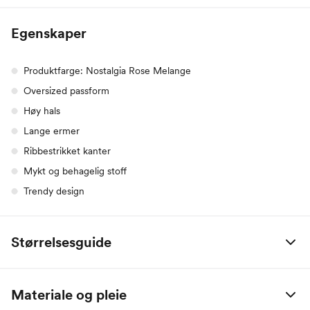
Egenskaper
Produktfarge: Nostalgia Rose Melange
Oversized passform
Høy hals
Lange ermer
Ribbestrikket kanter
Mykt og behagelig stoff
Trendy design
Størrelsesguide
Alle mål er oppgitt i centimeter.
Materiale og pleie
Name it Baby: