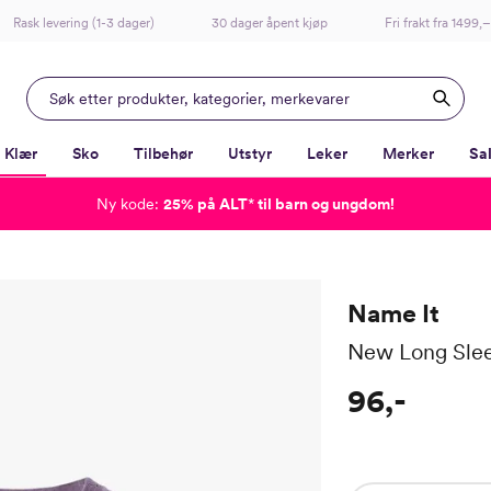
Rask levering (1-3 dager)
30 dager åpent kjøp
Fri frakt fra 1499,–
Klær
Sko
Tilbehør
Utstyr
Leker
Merker
Sa
Ny kode:
25% på ALT
*
til barn og ungdom!
-
-
-
-
Lagt i kurven, utmerket valg!
Til kassen
Name It
New Long Slee
96,-