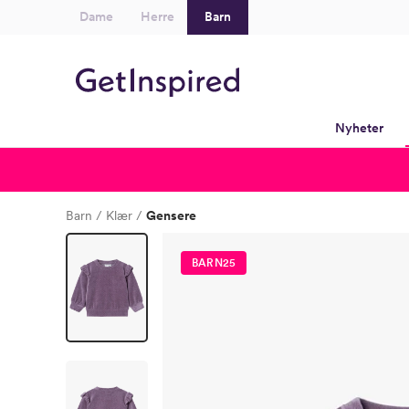
Dame
Herre
Barn
Nyheter
Barn
Klær
Gensere
BARN25