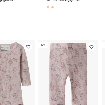
Bryst
49
Midje
47
Erm
39
Hofte
49
Innersøm
32
NY
Name it Kids Jent
Alder
6 Å
Høyde
116
Toppstørrelse
110
Buksestørrelse
116
Bryst
61