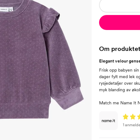
Om produkte
Elegant velour genser
Frisk opp babyen sin
dager fylt med lek o
rysjedetaljer over sk
myk blanding av økolo
Match me Name It New
1 anmelde