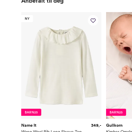
Anbefalt til deg
NY
BARN25
BARN25
Name It
349,-
Gullkorn
Wang Wool Rib Long Sleeve Top With Collar
Kimber Omsla