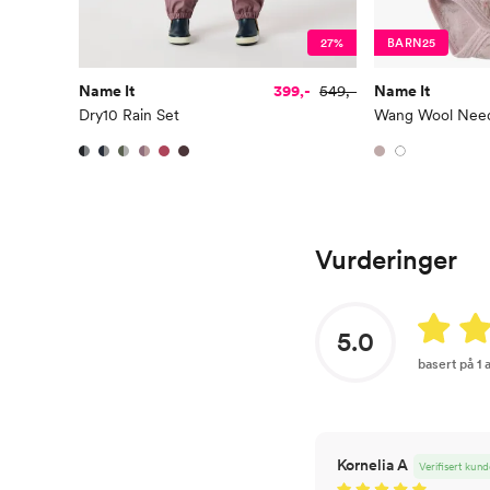
27%
BARN25
Name It
399,-
549,-
Name It
Dry10 Rain Set
Vurderinger
5.0
basert på 1
Kornelia A
Verifisert kund