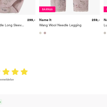
Midje
56,
Erm
54
BARN25
Hofte
64
299,-
Name It
259,-
N
Wang Wool Needle Long Sleeve Body
Wang Wool Needle Legging
L
Innersøm
52,
Name it Kids Gutt:
Alder
6 Å
Høyde
116
Toppstørrelse
110
Buksestørrelse
116
 anmeldelse
Bryst
61
Midje
56,
e
Erm
54