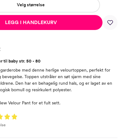
Velg størrelse
LEGG I HANDLEKURV
t
 til baby str. 50 - 80
 garderobe med denne herlige velourtoppen, perfekt for
g bevegelse. Toppen utstråler en søt sjarm med sine
uldrene. Den har en behagelig rund hals, og er laget av en
gisk bomull og resirkulert polyester.
 Velour Pant for et fult sett.
lse