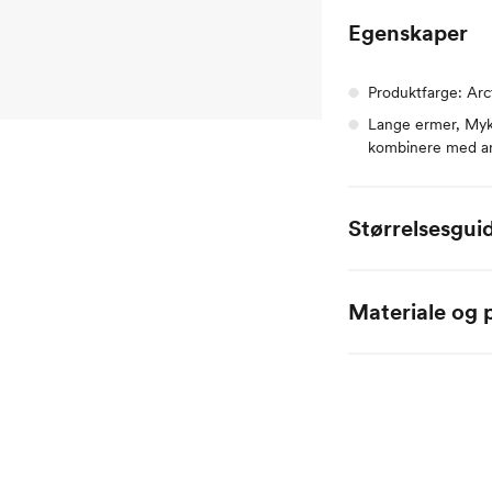
Egenskaper
Produktfarge: Arc
Lange ermer, Myk 
kombinere med a
Størrelsesgui
Alle mål er oppgitt
Materiale og p
Name it Baby:
Hovedstoff: 80% Org
Alder
0 
Høyde
50
Toppstørrelse
50