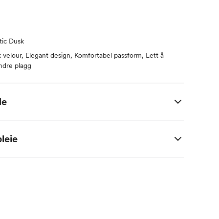
tic Dusk
velour, Elegant design, Komfortabel passform, Lett å
ndre plagg
de
 i centimeter.
leie
anisk Bomull, 20% Resirkulert Polyester
M
2 M
4 M
6 M
9 M
1 År
56
62
68
74
80
56
62
68
74
80