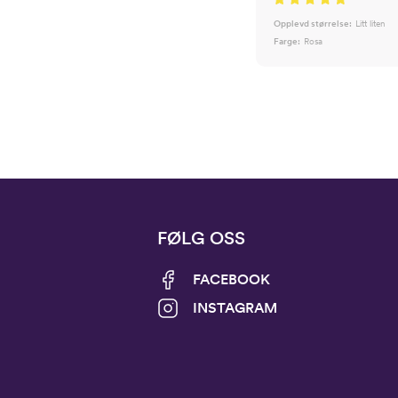
Opplevd størrelse:
Litt liten
Farge:
Rosa
FØLG OSS
FACEBOOK
INSTAGRAM