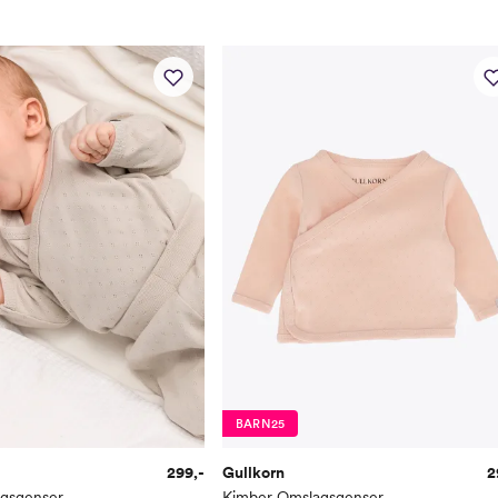
Buksestørrelse
50
Bryst
37
Midje
37
Erm
25,
Hofte
34
Innersøm
17
Name it Mini:
Alder
1 Å
Høyde
80
Toppstørrelse
80
BARN25
Buksestørrelse
80
299,-
Gullkorn
2
gsgenser
Kimber Omslagsgenser