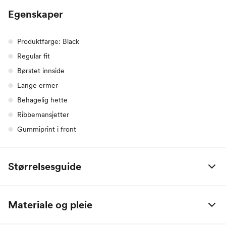
Egenskaper
Produktfarge: Black
Regular fit
Børstet innside
Lange ermer
Behagelig hette
Ribbemansjetter
Gummiprint i front
Størrelsesguide
Alle mål er oppgitt i centimeter.
Materiale og pleie
Name it Baby:
60% Bomull, 40% Polyester