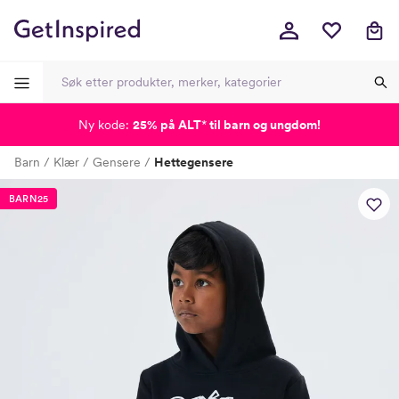
Ny kode:
25% på ALT
*
til barn og ungdom!
-
-
-
-
Barn
Klær
Gensere
Hettegensere
Lagt i kurven, utmerket valg!
Til kassen
BARN25