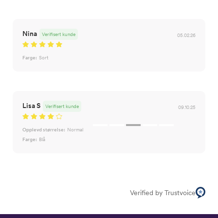
Nina
Verifisert kunde
05.02.26
Farge:
Sort
Lisa S
Verifisert kunde
09.10.25
Opplevd størrelse:
Normal
Farge:
Blå
Verified by Trustvoice