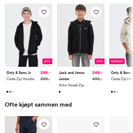
25%
50%
BARN25
299,-
249,-
Only & Sons Jr
Jack and Jones
Only & Sons 
399,-
499,-
Ceres Zip Hoodie Sweat
Junior
Soho Sweat Zip Hood
Ofte kjøpt sammen med