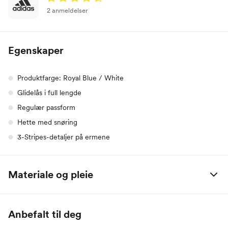
2 anmeldelser
Egenskaper
Produktfarge: Royal Blue / White
Glidelås i full lengde
Regulær passform
Hette med snøring
3-Stripes-detaljer på ermene
Materiale og pleie
55% bomull / 36% resirkulert polyester / 9% viskose
Anbefalt til deg