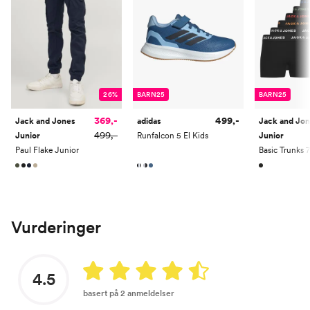
26%
BARN25
BARN25
369,-
499,-
Jack and Jones
adidas
Jack and Jo
499,-
Junior
Runfalcon 5 El Kids
Junior
Paul Flake Junior
Basic Trunks 
Vurderinger
4.5
basert på 2 anmeldelser