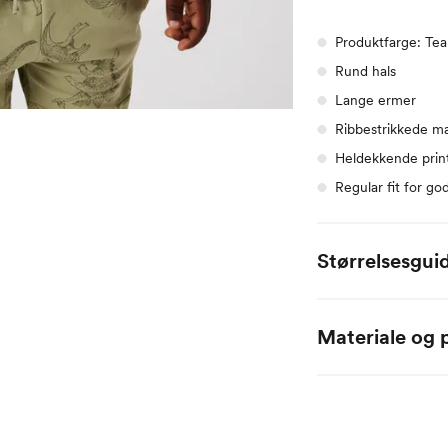
Produktfarge: Tea
Rund hals
Lange ermer
Ribbestrikkede ma
Heldekkende prin
Regular fit for g
Størrelsesgui
Alle mål er oppgitt
Materiale og p
Name it Baby:
100% Bomull – Orga
Alder
0 
Høyde
50