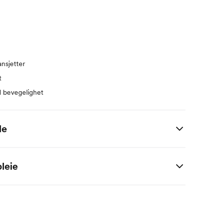
nsjetter
t
od bevegelighet
de
 i centimeter.
leie
nisk CmiA
M
2 M
4 M
6 M
9 M
1 År
56
62
68
74
80