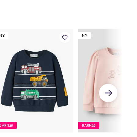
56
62
68
74
80
56
62
68
74
80
39,5
42
44,5
47
49
NY
NY
39
41
43
45
47
5
28
30,35
33,5
36,5
39
37
40
43
46
49
20
23
26
29
32
r
1,5 År
2 År
3 År
4 År
5 År
86
92
98
104
110
BARN25
BARN25
86
92
98
104
110/116