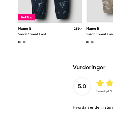
BARN25
Name It
259,-
Name It
Varon Sweat Pant
Varon Sweat Pan
Vurderinger
5.0
basert på 3
Hvordan er den i stør