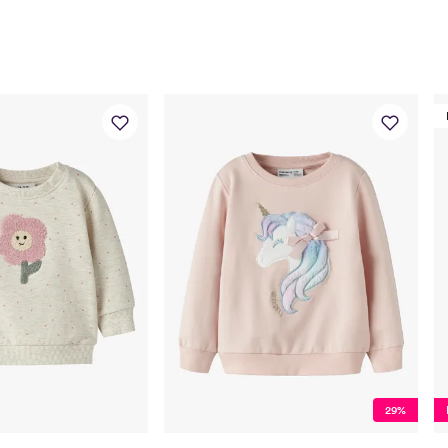
Toppstørrelse
50
Buksestørrelse
50
Bryst
37
Midje
37
Erm
25,
Hofte
34
Innersøm
17
Name it Mini:
Alder
1 Å
Høyde
80
29%
Toppstørrelse
80