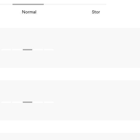
Midje
56,
Normal
Stor
Erm
54
Hofte
64
Innersøm
52,