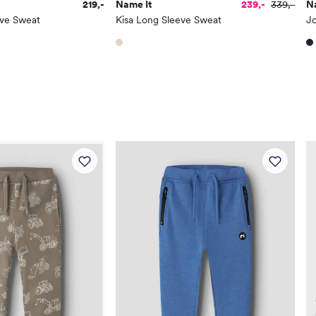
219,-
Name It
239,-
339,-
N
Buksestørrelse
80
eve Sweat
Kisa Long Sleeve Sweat
J
Bryst
49
Midje
47
Erm
39
Hofte
49
Innersøm
32
Name it Kids Jent
Alder
6 Å
Høyde
116
Toppstørrelse
110
Buksestørrelse
116