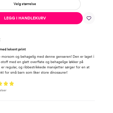
Velg størrelse
LEGG I HANDLEKURV
t
med lekent print
 morsom og behagelig med denne genseren! Den er laget i
-stoff med en glatt overflate og behagelige løkker på
er regular, og ribbestrikkede mansjetter sørger for en at
ekt for små barn som liker store dinosaurer!
elser