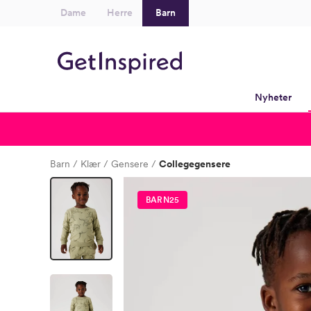
Dame
Herre
Barn
Nyheter
Barn
Klær
Gensere
Collegegensere
BARN25