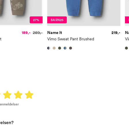
Bryst
61
Midje
56,
27%
BARN25
Erm
54
189,-
259,-
Name It
219,-
N
Hofte
64
t
Vimo Sweat Pant Brushed
V
Innersøm
52,
Name it Kids Gutt:
Alder
6 Å
Høyde
116
Toppstørrelse
110
 anmeldelser
Buksestørrelse
116
Bryst
61
relsen?