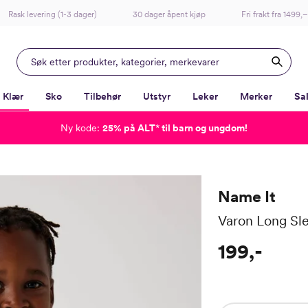
Rask levering (1-3 dager)
30 dager åpent kjøp
Fri frakt fra 1499,–
Klær
Sko
Tilbehør
Utstyr
Leker
Merker
Sa
Ny kode:
25% på ALT
*
til barn og ungdom!
-
-
-
-
Lagt i kurven, utmerket valg!
Til kassen
Name It
Varon Long Sl
199,-