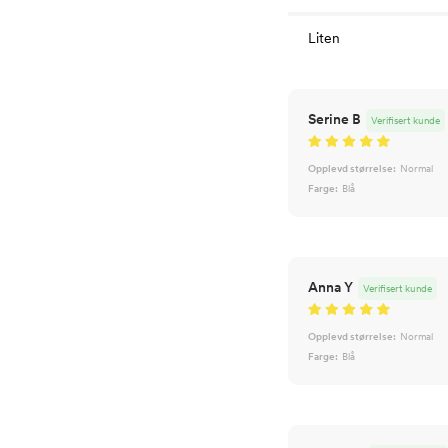
Liten
Serine B
Verifisert kunde
Opplevd størrelse:
Normal
Farge:
Blå
Anna Y
Verifisert kunde
Opplevd størrelse:
Normal
Farge:
Blå