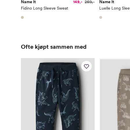
Name It
149,-
259,-
Name It
Fidino Long Sleeve Sweat
Luelle Long Sle
Ofte kjøpt sammen med