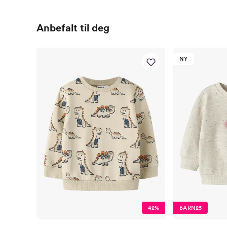
Anbefalt til deg
NY
42%
BARN25