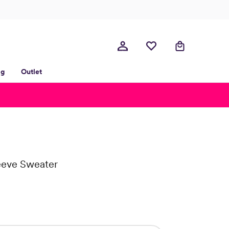
lg
Outlet
eeve Sweater