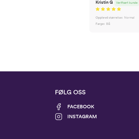
Kristin G
Verifisert kunde
Opplevd størrelse:
Normal
Farge:
Blå
FØLG OSS
FACEBOOK
INSTAGRAM