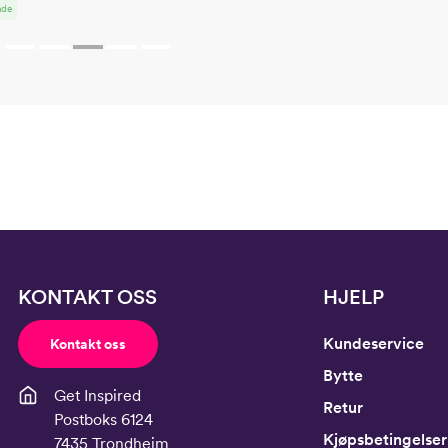
nde
Midje
56,
Erm
54
Hofte
64
Innersøm
52,
KONTAKT OSS
HJELP
Kundeservice
Kontakt oss
Bytte
Get Inspired
Retur
Postboks 6124
Kjøpsbetingelser
7435 Trondheim