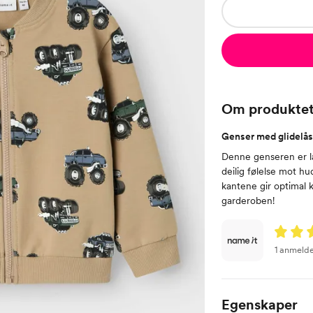
Om produkte
Genser med glidelås 
Denne genseren er la
deilig følelse mot h
kantene gir optimal k
garderoben!
1 anmelde
Egenskaper