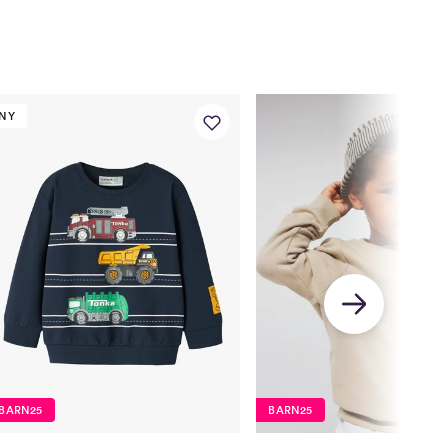
56
62
68
74
80
56
62
68
74
80
39,5
42
44,5
47
49
NY
39
41
43
45
47
5
28
30,35
33,5
36,5
39
37
40
43
46
49
20
23
26
29
32
r
1,5 År
2 År
3 År
4 År
5 År
86
92
98
104
110
BARN25
BARN25
86
92
98
104
110/116