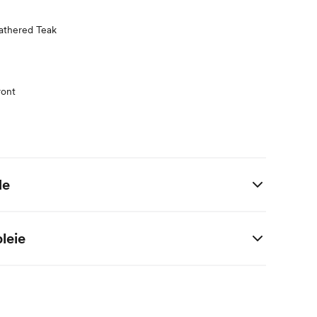
athered Teak
ront
de
 i centimeter.
leie
 / 5% elastan
M
2 M
4 M
6 M
9 M
1 År
56
62
68
74
80