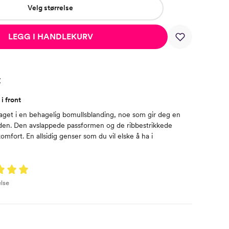
Velg størrelse
LEGG I HANDLEKURV
t
i front
get i en behagelig bomullsblanding, noe som gir deg en
uden. Den avslappede passformen og de ribbestrikkede
omfort. En allsidig genser som du vil elske å ha i
lse