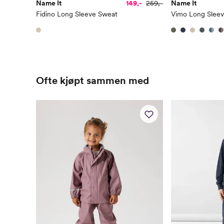
Name It
149,-
259,-
Name It
Fidino Long Sleeve Sweat
Vimo Long Slee
Ofte kjøpt sammen med