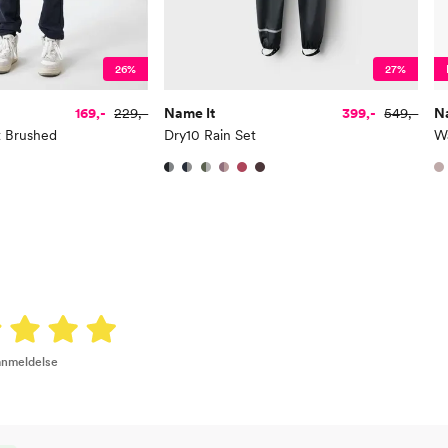
Bryst
61
Midje
56,
26%
27%
Erm
54
169,-
229,-
Name It
399,-
549,-
N
Hofte
64
t Brushed
Dry10 Rain Set
Innersøm
52,
Name it Kids Gutt:
Alder
6 Å
Høyde
116
Toppstørrelse
110
 anmeldelse
Buksestørrelse
116
Bryst
61