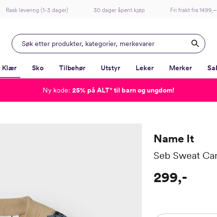
Rask levering (1-3 dager)
30 dager åpent kjøp
Fri frakt fra 1499,–
Klær
Sko
Tilbehør
Utstyr
Leker
Merker
Sa
Ny kode:
25% på ALT
*
til barn og ungdom!
-
-
-
-
Lagt i kurven, utmerket valg!
Til kassen
Name It
Seb Sweat Ca
299,-