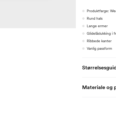
Produktfarge: We
Rund hals
Lange ermer
Glidelåslukking i f
Ribbede kanter
Vanlig passform
Størrelsesgui
Alle mål er oppgitt
Materiale og p
Name it Baby:
95% organisk bomull
Alder
0 
Høyde
50