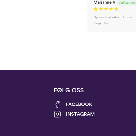
Marianne V
Verifisert ku
Opplevd størrelse:
Normal
Farge:
Blå
FØLG OSS
FACEBOOK
INSTAGRAM