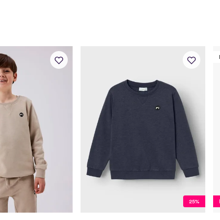
Toppstørrelse
50
Buksestørrelse
50
Bryst
37
Midje
37
Erm
25,
Hofte
34
Innersøm
17
Name it Mini:
Alder
1 Å
Høyde
80
25%
Toppstørrelse
80