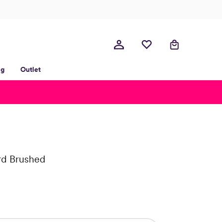
lg
Outlet
rd Brushed