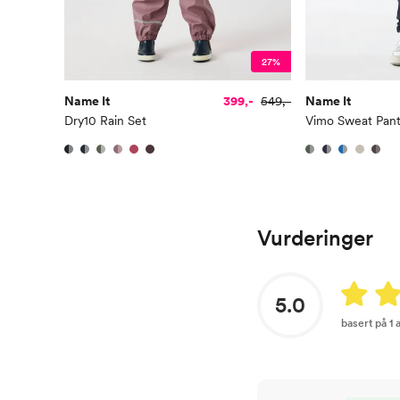
27%
Name It
399,-
549,-
Name It
Dry10 Rain Set
Vimo Sweat Pan
Vurderinger
5.0
basert på 1