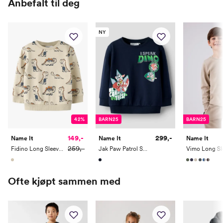
Anbefalt til deg
Høyde
50
56
62
68
74
80
NY
Toppstørrelse
50
56
62
68
74
80
Buksestørrelse
50
56
62
68
74
80
Bryst
37
39,5
42
44,5
47
49
Midje
37
39
41
43
45
47
Erm
25,5
28
30,35
33,5
36,5
39
42%
BARN25
BARN25
Hofte
34
37
40
43
46
49
149,-
299,-
Name It
Name It
Name It
Innersøm
17
20
23
26
29
32
259,-
Fidino Long Sleeve Sweat
Jak Paw Patrol Sweat
Name it Mini:
Ofte kjøpt sammen med
Alder
1 År
1,5 År
2 År
3 År
4 År
5 År
Høyde
80
86
92
98
104
110