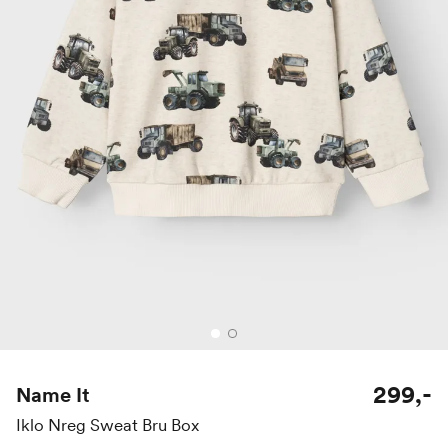
299,-
Name It
Iklo Nreg Sweat Bru Box