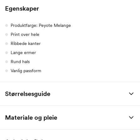
Egenskaper
Produktfarge: Peyote Melange
Print over hele
Ribbede kanter
Lange ermer
Rund hals
Vanlig passform
Størrelsesguide
Alle mål er oppgitt i centimeter.
Materiale og pleie
Name it Baby:
95% organisk bomull, 5% elastan
Alder
0 M
2 M
4 M
6 M
9 M
1 År