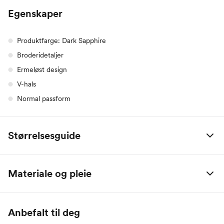
Egenskaper
Produktfarge: Dark Sapphire
Broderidetaljer
Ermeløst design
V-hals
Normal passform
Størrelsesguide
Alle mål er oppgitt i centimeter.
Materiale og pleie
Name it Baby:
59% Polyester, 38% Ull, 3% Viskose
Alder
0 M
2 M
4 M
6 M
9 M
1 År
Anbefalt til deg