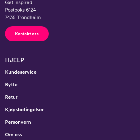
Get Inspired
Midje
56,5
58
60
62
64
Postboks 6124
7435 Trondheim
Erm
54
57
60
63
66
Hofte
64
66
69
72
75
Kontakt oss
Innersøm
52,5
56
59
62
65
HJELP
Kundeservice
Bytte
Retur
Kjøpsbetingelser
Personvern
Om oss