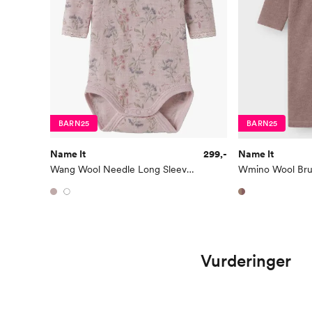
BARN25
BARN25
Name It
299,-
Name It
Wang Wool Needle Long Sleeve Body
Vurderinger