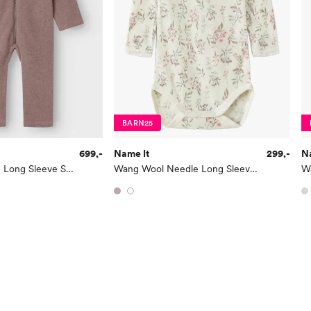
Høyde
116
Toppstørrelse
110
Buksestørrelse
116
Bryst
61
Midje
56,
BARN25
Erm
54
699,-
Name It
299,-
N
Hofte
64
Wmino Wool Bru Long Sleeve Suit
Wang Wool Needle Long Sleeve Body
W
Innersøm
52,
Name it Kids Gutt:
Alder
6 Å
Høyde
116