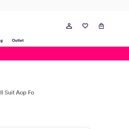
lg
Outlet
ll Suit Aop Fo