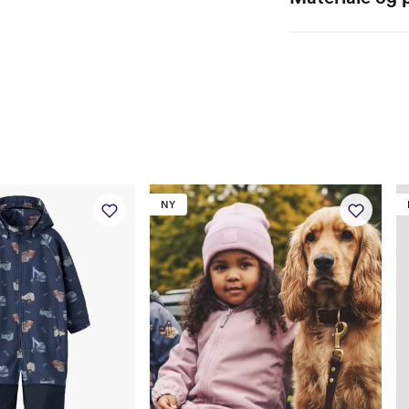
Name it Baby:
94% polyester / 6% 
Alder
0 
Høyde
50
Toppstørrelse
50
Buksestørrelse
50
Bryst
37
NY
Midje
37
Erm
25,
Hofte
34
Innersøm
17
Name it Mini: