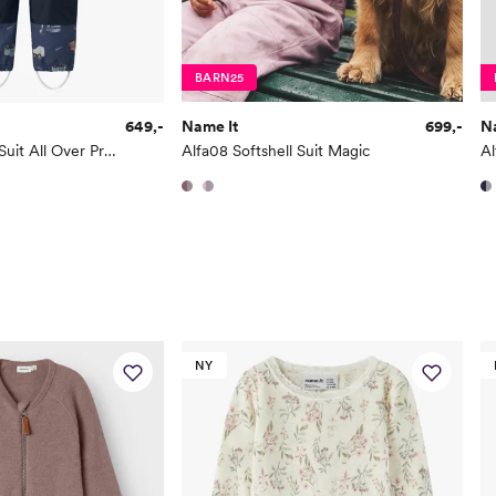
Alder
1 Å
Høyde
80
BARN25
Toppstørrelse
80
649,-
Name It
699,-
N
Buksestørrelse
80
Alfa08 Softshell Suit All Over Print
Alfa08 Softshell Suit Magic
Bryst
49
Midje
47
Erm
39
Hofte
49
Innersøm
32
NY
Name it Kids Jent
Alder
6 Å