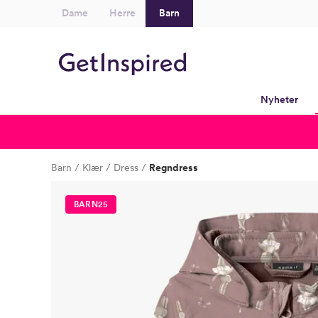
Dame
Herre
Barn
Nyheter
Barn
Klær
Dress
Regndress
BARN25