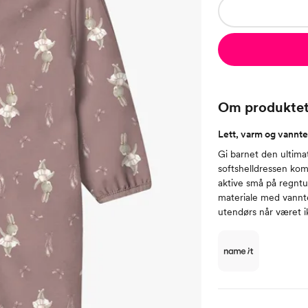
Om produkte
Lett, varm og vannte
Gi barnet den ultim
softshelldressen ko
aktive små på regntun
materiale med vannt
utendørs når været i