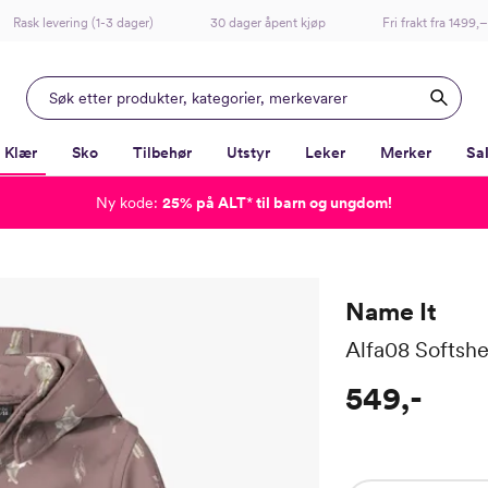
Rask levering (1-3 dager)
30 dager åpent kjøp
Fri frakt fra 1499,–
Klær
Sko
Tilbehør
Utstyr
Leker
Merker
Sa
Ny kode:
25% på ALT
*
til barn og ungdom!
-
-
-
-
Lagt i kurven, utmerket valg!
Til kassen
Name It
Alfa08 Softshe
549,-