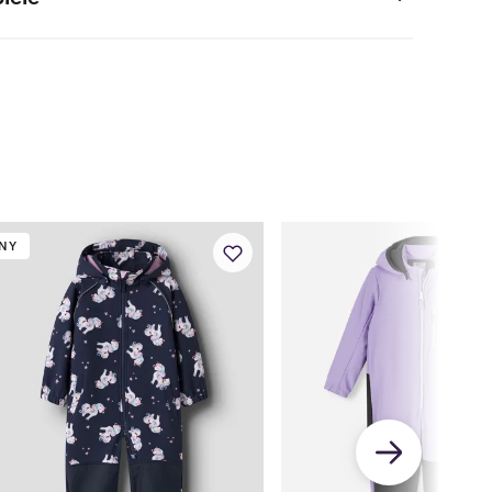
elastan
M
2 M
4 M
6 M
9 M
1 År
56
62
68
74
80
56
62
68
74
80
56
62
68
74
80
39,5
42
44,5
47
49
NY
39
41
43
45
47
5
28
30,35
33,5
36,5
39
37
40
43
46
49
20
23
26
29
32