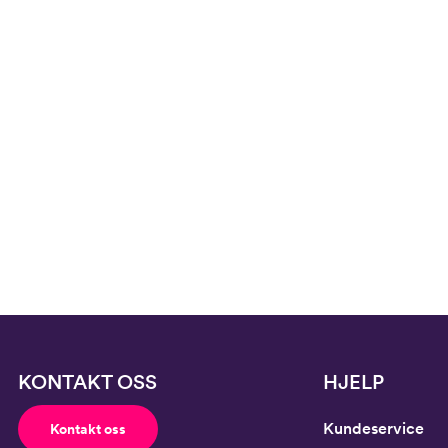
Toppstørrelse
110
Buksestørrelse
116
Bryst
61
Midje
56,
Erm
54
Hofte
64
Innersøm
52,
KONTAKT OSS
HJELP
Kundeservice
Kontakt oss