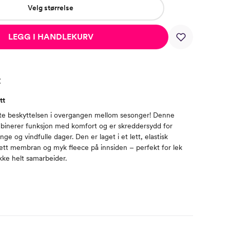
Velg størrelse
LEGG I HANDLEKURV
t
tt
ate beskyttelsen i overgangen mellom sesonger! Denne
mbinerer funksjon med komfort og er skreddersydd for
ge og vindfulle dager. Den er laget i et lett, elastisk
ett membran og myk fleece på innsiden – perfekt for lek
kke helt samarbeider.