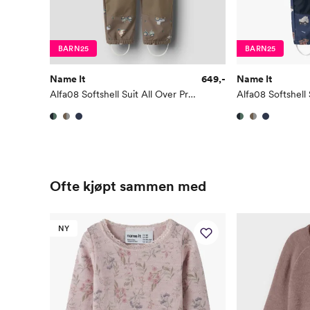
BARN25
BARN25
Name It
649,-
Name It
Alfa08 Softshell Suit All Over Print
Ofte kjøpt sammen med
NY