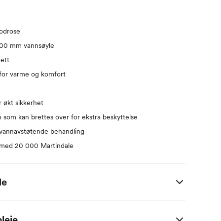
odrose
000 mm vannsøyle
ett
 for varme og komfort
r økt sikkerhet
 som kan brettes over for ekstra beskyttelse
vannavstøtende behandling
et med 20 000 Martindale
de
 i centimeter.
leie