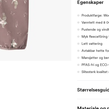
Egenskaper
Produktfarge: Wo
Vanntett med 8 
Pustende og vindt
Myk fleecefôring
Lett vattering
Avtakbar hette fo
Mansjetter og ben
PFAS-fri og ECO-
Slitesterk kvalit
Størrelsesgui
Alle mål er oppgitt
Materiale og p