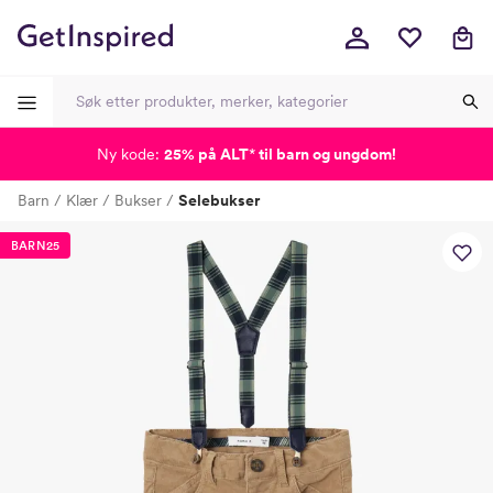
Ny kode:
25% på ALT
*
til barn og ungdom!
-
-
-
-
Barn
Klær
Bukser
Selebukser
Lagt i kurven, utmerket valg!
Til kassen
BARN25