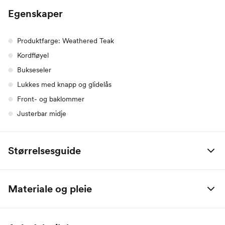
Egenskaper
Produktfarge: Weathered Teak
Kordfløyel
Bukseseler
Lukkes med knapp og glidelås
Front- og baklommer
Justerbar midje
Størrelsesguide
Alle mål er oppgitt i centimeter.
Materiale og pleie
Name it Baby:
98% bomull / 2% elastan
Alder
0 M
2 M
4 M
6 M
9 M
1 År