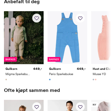
Anbefalt til deg
Høyde
50
56
62
68
74
80
Toppstørrelse
50
56
62
68
74
80
Buksestørrelse
50
56
62
68
74
80
Bryst
37
39,5
42
44,5
47
49
Midje
37
39
41
43
45
47
Erm
25,5
28
30,35
33,5
36,5
39
BARN25
BARN25
Hofte
34
37
40
43
46
49
449,-
449,-
Gullkorn
Gullkorn
Hust and Cla
Innersøm
17
20
23
26
29
32
Migma Sparkebukse
Perio Sparkebukse
Musse YD
Name it Mini:
Ofte kjøpt sammen med
Alder
1 År
1,5 År
2 År
3 År
4 År
5 År
NY
Høyde
80
86
92
98
104
110