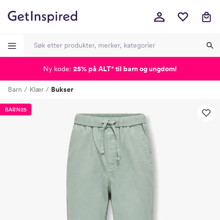
Ny kode:
25% på ALT
*
til barn og ungdom!
-
-
-
-
Barn
Klær
Bukser
Lagt i kurven, utmerket valg!
Til kassen
BARN25