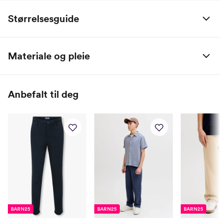
Størrelsesguide
Alle mål er oppgitt i centimeter.
Materiale og pleie
Størrelse
Kroppsmål
55% Bomull / 25% Lin / 20% Resirkulert bomull
Høyde:
Alder:
Bryst:
Midje:
Hofte:
Ben:
Anbefalt til deg
80
1 År
49,5
48,75
50
31,25
86
1,5 År
50,75
49,75
51,5
34,5
92
2 År
52,5
50,5
53
38
98
3 År
54,25
52,5
56
41
104
4 År
56
54,5
60
45,5
110
5 År
58
55
62
49
BARN25
BARN25
BARN25
116
6 År
60,5
56
64
52