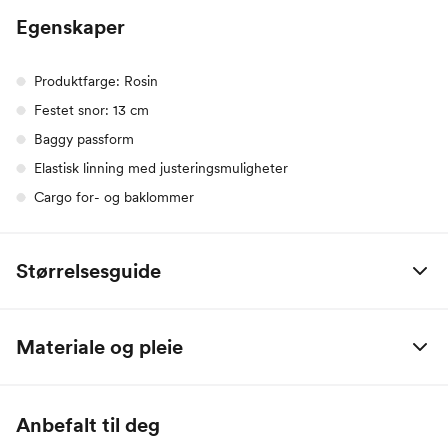
Egenskaper
Produktfarge: Rosin
Festet snor: 13 cm
Baggy passform
Elastisk linning med justeringsmuligheter
Cargo for- og baklommer
Størrelsesguide
Alle mål er oppgitt i centimeter.
Materiale og pleie
Name it Baby:
98% Bomull / 2% Elastan
Alder
0 M
2 M
4 M
6 M
9 M
1 År
Anbefalt til deg