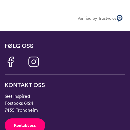
Midje
56,5
58
60
62
64
Erm
54
57
60
63
66
Verified by Trustvoice
Hofte
64
66
69
72
75
Innersøm
52,5
56
59
62
65
FØLG OSS
KONTAKT OSS
Get Inspired
Postboks 6124
7435 Trondheim
Kontakt oss