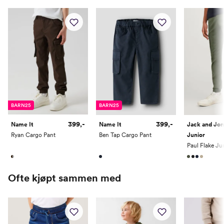
Høyde
50
56
62
68
74
80
Toppstørrelse
50
56
62
68
74
80
Buksestørrelse
50
56
62
68
74
80
Bryst
37
39,5
42
44,5
47
49
Midje
37
39
41
43
45
47
Erm
25,5
28
30,35
33,5
36,5
39
BARN25
BARN25
Hofte
34
37
40
43
46
49
399,-
399,-
Name It
Name It
Jack and Jo
Innersøm
17
20
23
26
29
32
Ryan Cargo Pant
Ben Tap Cargo Pant
Junior
Paul Flake Ju
Name it Mini:
Ofte kjøpt sammen med
Alder
1 År
1,5 År
2 År
3 År
4 År
5 År
Høyde
80
86
92
98
104
110
Toppstørrelse
80
86
92
98
104
110/116