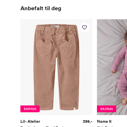
Anbefalt til deg
BARN25
BARN25
Lil- Atelier
399,-
Name It