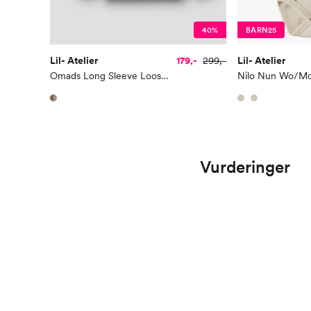
40%
BARN25
Lil- Atelier
179,-
299,-
Lil- Atelier
Omads Long Sleeve Loose Sweat
Vurderinger