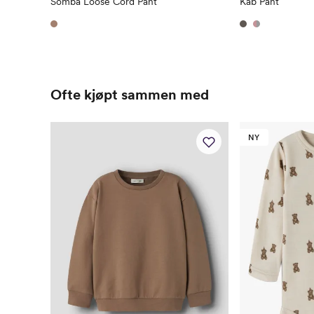
Somba Loose Cord Pant
Kab Pant
Ofte kjøpt sammen med
NY