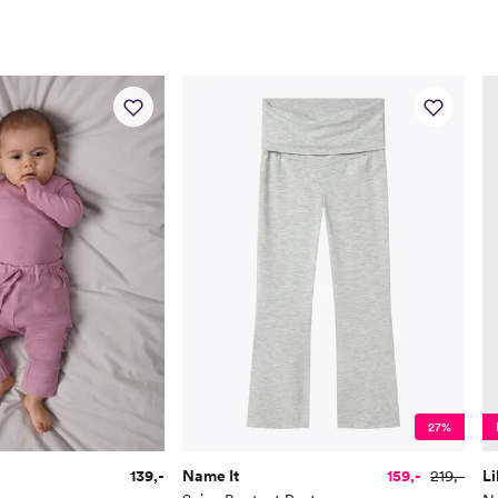
27%
139,-
Name It
159,-
219,-
Li