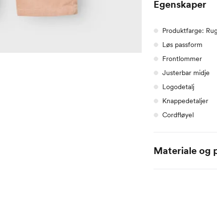
Egenskaper
Produktfarge: Ru
Løs passform
Frontlommer
Justerbar midje
Logodetalj
Knappedetaljer
Cordfløyel
Materiale og p
98% Organisk bomull