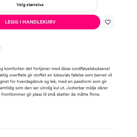
Velg størrelse
LEGG I HANDLEKURV
t
n og komforten det fortjener med disse cordfløyelsbuksene!
tig overflate gir stoffet en luksuriøs følelse som barnet vil
ignet for hverdagsbruk og lek, med en passform som gir
 samtidig som den ser utrolig kul ut. Justerbar midje sikrer
frontlommer gir plass til små skatter de måtte finne.