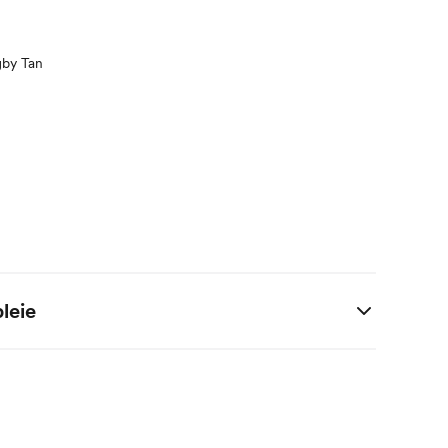
gby Tan
leie
 / 2% Elastan