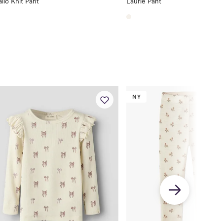
lio Knit Pant
Laurie Pant
NY