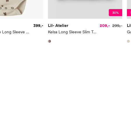
30%
399,-
Lil- Atelier
209,-
299,-
Li
Nilo Nun Wo/Mo Long Sleeve Slim Body
Kelsa Long Sleeve Slim Top
G