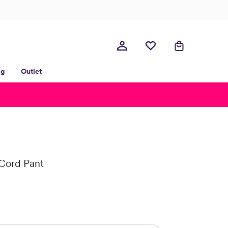
lg
Outlet
 Cord Pant