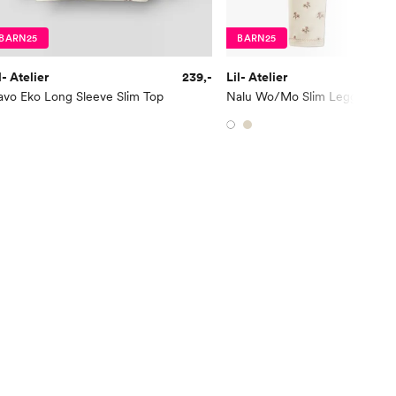
BARN25
BARN25
l- Atelier
239,-
Lil- Atelier
avo Eko Long Sleeve Slim Top
Nalu Wo/Mo Slim Legging