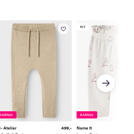
NY
BARN25
BARN25
l- Atelier
499,-
Name It