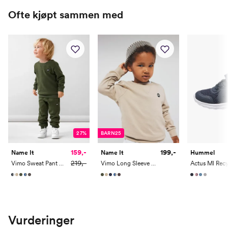
Name it Mini:
Ofte kjøpt sammen med
Alder
1 År
1,5 År
2 År
3 År
4 År
5 År
Høyde
80
86
92
98
104
110
Toppstørrelse
80
86
92
98
104
110/116
Buksestørrelse
80
86
92
98
104
110
Bryst
49
51
53
55
57
59
Midje
47
49
50,5
52
53,5
55
27%
BARN25
Erm
39
41,5
44
46,5
49
51,5
159,-
199,-
Name It
Name It
Hummel
219,-
Vimo Sweat Pant Brushed
Vimo Long Sleeve Sweat Bru
Hofte
49
52
55
57,5
60
62
Innersøm
32
35
38,5
42
45,5
49
Name it Kids Jente:
Vurderinger