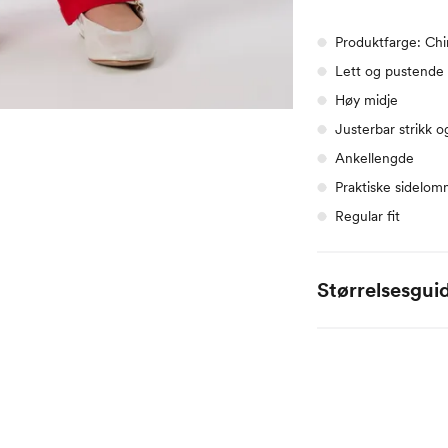
Produktfarge: Ch
Lett og pustende
Høy midje
Justerbar strikk o
Ankellengde
Praktiske sidelo
Regular fit
Størrelsesgui
Alle mål er oppgitt
Name it Baby:
Alder
0 