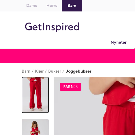
Dame
Herre
Barn
Nyheter
Barn
Klær
Bukser
Joggebukser
BARN25