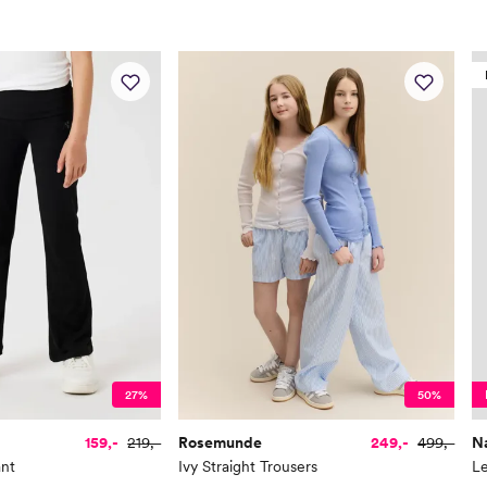
Høyde
50
Toppstørrelse
50
Buksestørrelse
50
Bryst
37
Midje
37
Erm
25,
Hofte
34
Innersøm
17
Name it Mini:
27%
50%
Alder
1 Å
159,-
219,-
Rosemunde
249,-
499,-
N
Høyde
80
ant
Ivy Straight Trousers
Le