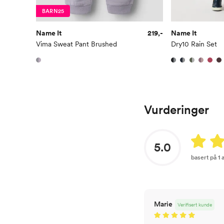
BARN25
Name It
219,-
Name It
Vima Sweat Pant Brushed
Dry10 Rain Set
Vurderinger
5.0
basert på 1
Marie
Verifisert kunde