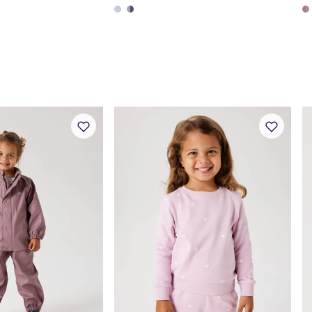
Toppstørrelse
80
Buksestørrelse
80
Bryst
49
Midje
47
Erm
39
Hofte
49
Innersøm
32
Name it Kids Jent
Alder
6 Å
Høyde
116
Toppstørrelse
110