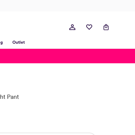
lg
Outlet
ght Pant