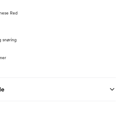
inese Red
g snøring
mmer
de
 i centimeter.
M
2 M
4 M
6 M
9 M
1 År