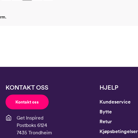
Bryst
61
Midje
56,
orm.
Erm
54
Hofte
64
Innersøm
52,
KONTAKT OSS
HJELP
Kundeservice
Kontakt oss
Bytte
Get Inspired
Retur
Postboks 6124
Kjøpsbetingelser
7435 Trondheim