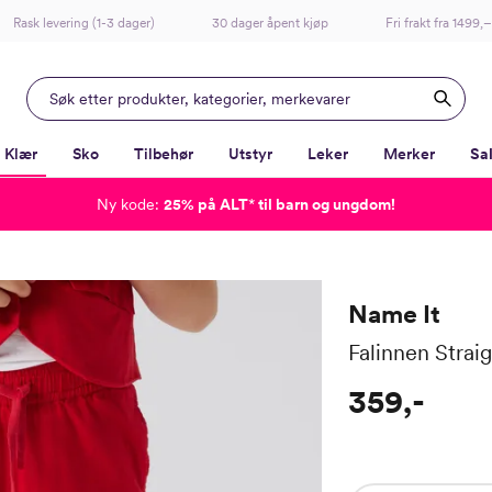
Rask levering (1-3 dager)
30 dager åpent kjøp
Fri frakt fra 1499,–
Klær
Sko
Tilbehør
Utstyr
Leker
Merker
Sa
Ny kode:
25% på ALT
*
til barn og ungdom!
-
-
-
-
Lagt i kurven, utmerket valg!
Til kassen
Name It
Falinnen Strai
359,-