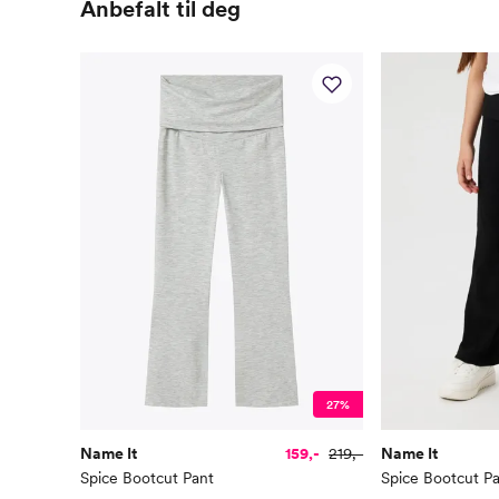
Anbefalt til deg
27%
Name It
159,-
219,-
Name It
Spice Bootcut Pant
Spice Bootcut P