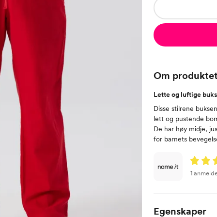
Om produkte
Lette og luftige buk
Disse stilrene bukse
lett og pustende bom
De har høy midje, jus
for barnets bevegelse
1 anmelde
Egenskaper