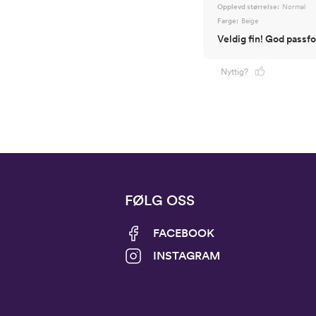
Opplevd størrelse:
Normal
Farge:
Beige
Veldig fin! God passf
Nyttig?
FØLG OSS
FACEBOOK
INSTAGRAM