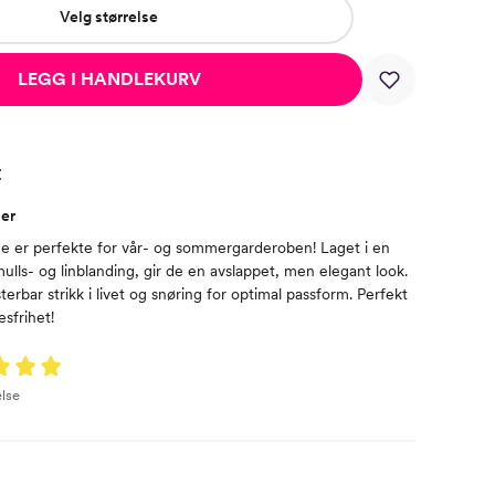
Velg størrelse
LEGG I HANDLEKURV
t
ser
ne er perfekte for vår- og sommergarderoben! Laget i en
ulls- og linblanding, gir de en avslappet, men elegant look.
terbar strikk i livet og snøring for optimal passform. Perfekt
sfrihet!
lse