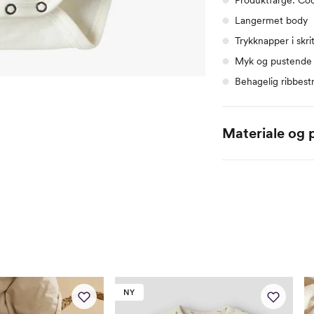
Langermet body
Trykknapper i skri
Myk og pustende 
Behagelig ribbestr
Materiale og p
57% Organisk bomull
NY