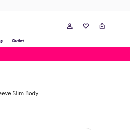
lg
Outlet
eeve Slim Body