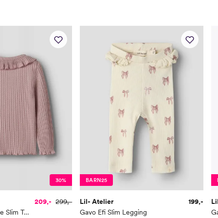
30%
BARN25
209,-
299,-
Lil- Atelier
199,-
Li
Kelsa Long Sleeve Slim Top
Gavo Efi Slim Legging
Ga