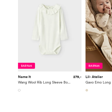
BARN25
BARN25
Name It
279,-
Lil- Atelier
Wang Wool Rib Long Sleeve Body W/Collar