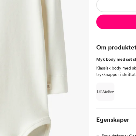
Om produkte
Myk body med søt s
Klassisk body med sk
trykknapper i skritte
Egenskaper
Produktfarge: Co