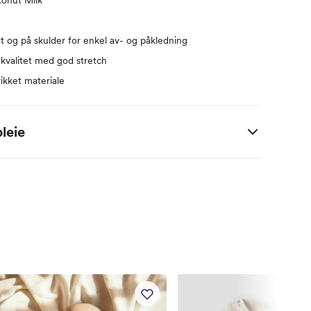
tt og på skulder for enkel av- og påkledning
kvalitet med god stretch
ikket materiale
leie
 / 38% Lyocell TENCEL™ / 5% elastan