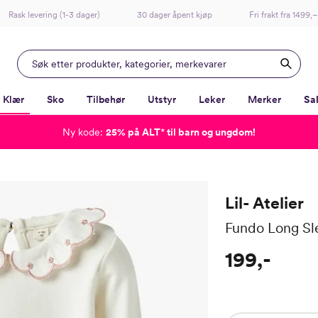
Rask levering (1-3 dager)
30 dager åpent kjøp
Fri frakt fra 1499,–
Klær
Sko
Tilbehør
Utstyr
Leker
Merker
Sa
Ny kode:
25% på ALT
*
til barn og ungdom!
-
-
-
-
Lagt i kurven, utmerket valg!
Til kassen
Lil- Atelier
Fundo Long Sl
199,-