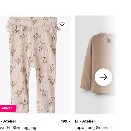
BARN25
l- Atelier
199,-
Lil- Atelier
1
vo Efi Slim Legging
Tapia Long Sleeve Slim Top