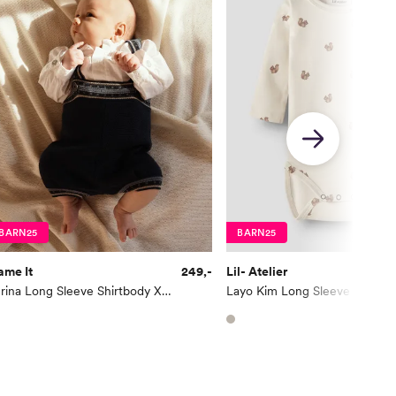
BARN25
BARN25
ame It
249,-
Lil- Atelier
Terina Long Sleeve Shirtbody XXVI
Layo Kim Long Sleeve Slim B