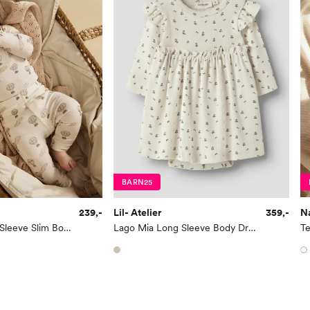
BARN25
239,-
Lil- Atelier
359,-
N
Gavo Emo Long Sleeve Slim Body
Lago Mia Long Sleeve Body Dress