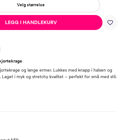
Velg størrelse
LEGG I HANDLEKURV
t
kjortekrage
jortekrage og lange ermer. Lukkes med knapp i halsen og
t. Laget i myk og stretchy kvalitet – perfekt for små med stil.
conut Milk