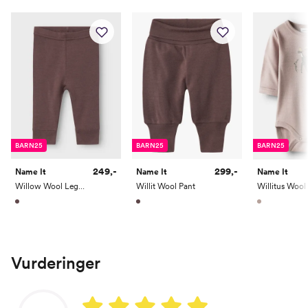
Alder
1 År
1,5 År
2 År
3 År
4 År
5 År
Høyde
80
86
92
98
104
110
Toppstørrelse
80
86
92
98
104
110/116
Buksestørrelse
80
86
92
98
104
110
Bryst
49
51
53
55
57
59
Midje
47
49
50,5
52
53,5
55
BARN25
BARN25
BARN25
Erm
39
41,5
44
46,5
49
51,5
249,-
299,-
Name It
Name It
Name It
Willow Wool Legging
Willit Wool Pant
Hofte
49
52
55
57,5
60
62
Innersøm
32
35
38,5
42
45,5
49
Name it Kids Jente:
Vurderinger
Alder
6 År
7 År
8 År
9 År
10 År