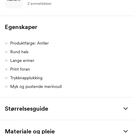
2 anmeldelser
Egenskaper
Produktfarge: Antler
Rund hals
Lange ermer
Print foran
Trykknapplukking
Myk og pustende merinoull
Størrelsesguide
Alle mål er oppgitt i centimeter.
Materiale og pleie