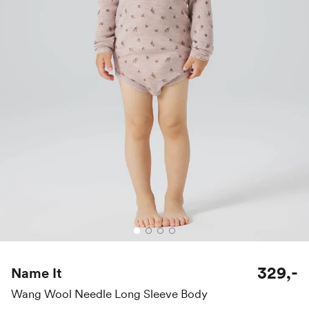
329,-
Name It
Wang Wool Needle Long Sleeve Body