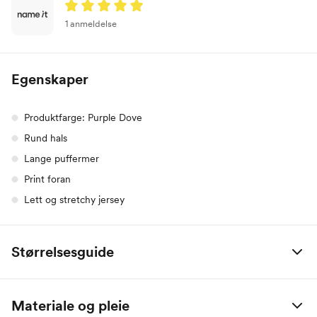
1 anmeldelse
Egenskaper
Produktfarge: Purple Dove
Rund hals
Lange puffermer
Print foran
Lett og stretchy jersey
Størrelsesguide
Alle mål er oppgitt i centimeter.
Materiale og pleie
Name it Baby: