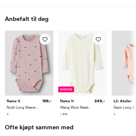
95% Organisk bomull / 5% Elastan
Alder
0 M
2 M
4 M
6 M
9 M
1 År
Anbefalt til deg
Høyde
50
56
62
68
74
80
Toppstørrelse
50
56
62
68
74
80
Buksestørrelse
50
56
62
68
74
80
Bryst
37
39,5
42
44,5
47
49
Midje
37
39
41
43
45
47
Erm
25,5
28
30,35
33,5
36,5
39
BARN25
Hofte
34
37
40
43
46
49
199,-
249,-
Name It
Name It
Lil- Atelier
Innersøm
17
20
23
26
29
32
Nutti Long Sleeve Body
Wang Wool Needle Long Sleeve Body Solid Noos
Name it Mini:
Ofte kjøpt sammen med