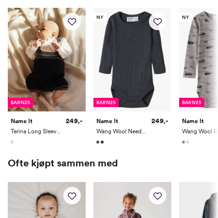
Høyde
50
56
62
68
74
80
NY
NY
Toppstørrelse
50
56
62
68
74
80
Buksestørrelse
50
56
62
68
74
80
Bryst
37
39,5
42
44,5
47
49
Midje
37
39
41
43
45
47
Erm
25,5
28
30,35
33,5
36,5
39
BARN25
BARN25
BARN25
Hofte
34
37
40
43
46
49
249,-
249,-
Name It
Name It
Name It
Innersøm
17
20
23
26
29
32
Terina Long Sleeve Shirtbody XXVI
Wang Wool Needle Long Sleeve Body Solid
Name it Mini:
Ofte kjøpt sammen med
Alder
1 År
1,5 År
2 År
3 År
4 År
5 År
Høyde
80
86
92
98
104
110
Toppstørrelse
80
86
92
98
104
110/116