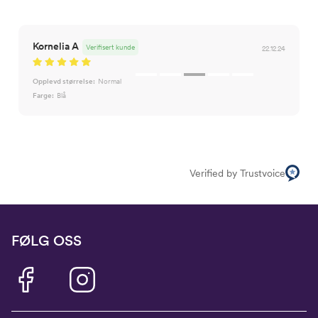
Midje
56,5
58
60
62
64
Erm
54
57
60
63
66
Kornelia A
Verifisert kunde
22.12.24
Hofte
64
66
69
72
75
Opplevd størrelse:
Normal
Innersøm
52,5
56
59
62
65
Farge:
Blå
Verified by Trustvoice
FØLG OSS