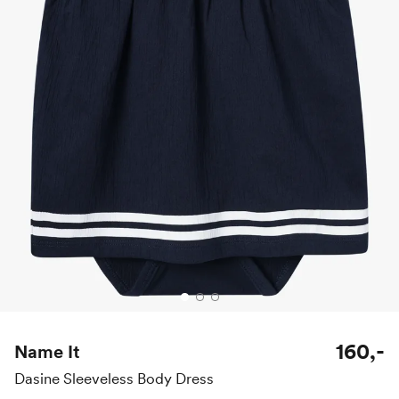
160,-
Name It
Dasine Sleeveless Body Dress