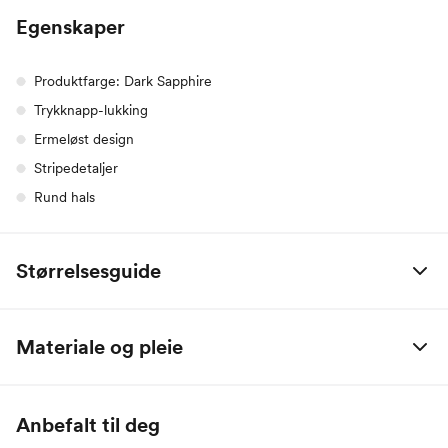
Egenskaper
Produktfarge: Dark Sapphire
Trykknapp-lukking
Ermeløst design
Stripedetaljer
Rund hals
Størrelsesguide
Alle mål er oppgitt i centimeter.
Materiale og pleie
Name it Baby:
94% Bomull, 4% Polyester, 2% Elastan
Alder
0 M
2 M
4 M
6 M
9 M
1 År
Anbefalt til deg