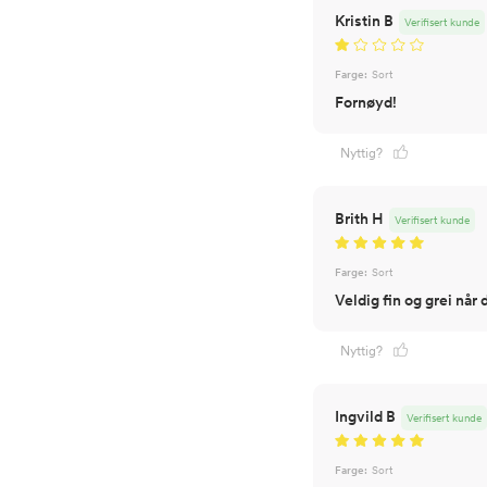
Kristin B
Verifisert kunde
Farge:
Sort
Fornøyd!
Nyttig?
Brith H
Verifisert kunde
Farge:
Sort
Veldig fin og grei når d
Nyttig?
Ingvild B
Verifisert kunde
Farge:
Sort