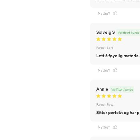
Nyttig?
Solveig S
Verifisert kunde
Farge:
Sort
Lett å føyelig material
Nyttig?
Annie
Verifisert kunde
Farge:
Rosa
Sitter perfekt og har p
Nyttig?