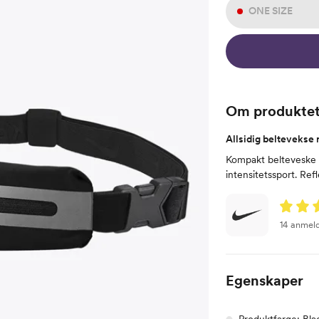
ONE SIZE
Om produkte
Allsidig beltevekse
Kompakt belteveske m
intensitetssport. Ref
14 anmel
Egenskaper
Produktfarge: Blac