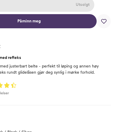
Utsolgt
Påminn meg
t
 med refleks
ed justerbart belte - perfekt til løping og annen høy
leks rundt glidelåsen gjør deg synlig i mørke forhold.
delser
k / Black / Silver