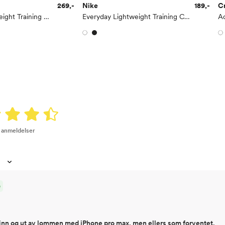
269,-
Nike
189,-
Cr
Everyday Lightweight Training No-Show Socks 6pk
Everyday Lightweight Training Crew Socks 3PK
Ac
4 anmeldelser
e
en inn og ut av lommen med iPhone pro max, men ellers som forventet.