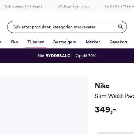
Rask levering (1-3 dager)
30 dager åpent kjøp
Fri frakt fra 1499,–
r
Sko
Tilbehør
Bestselgere
Merker
Gavekort
Nå:
RYDDESALG
– Opptil 70%
-
-
-
-
Lagt i kurven, utmerket valg!
Til kassen
Nike
Slim Waist Pac
349,-