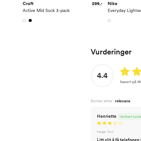
Craft
299,-
Nike
Active Mid Sock 3-pack
Vurderinger
4.4
basert på 1
Sorter etter
Henriette
Verifisert kund
Farge:
Sort
Litt slit å få telefon