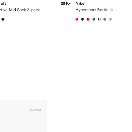
aft
299,-
Nike
tive Mid Sock 3-pack
Hypersport Bottle 600ml
02.06.25