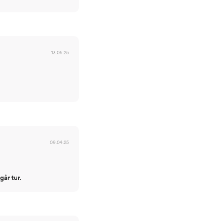
13.05.25
09.04.25
går tur.