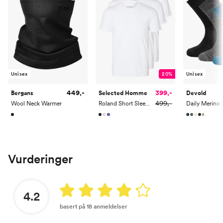
Unisex
20%
Unisex
449,-
399,-
Bergans
Selected Homme
Devold
499,-
Wool Neck Warmer
Roland Short Sleeve O-Neck 3-Pack Tee
Vurderinger
4.2
basert på 18 anmeldelser