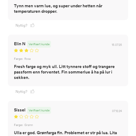
Tynn men varm lue, og super under hetten når
temperaturen dropper.
Nyttig?
Elin N
Verifisert kunde
15.07.25
Farge:
Rosa
Fresh farge og myk ull. Litt tynnere stoff og trangere
passform enn forventet. Fin sommerlue å ha på lur i
sekken.
Nyttig?
Sissel
Verifisert kunde
07.12.24
Farge:
Grønn
Ulla er god. Grønfarga fin. Problemet er str på lua. Lita