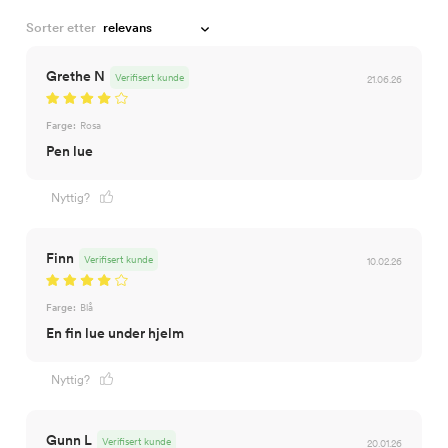
Sorter etter
Grethe N
Verifisert kunde
21.06.26
Farge:
Rosa
Pen lue
Nyttig?
Finn
Verifisert kunde
10.02.26
Farge:
Blå
En fin lue under hjelm
Nyttig?
Gunn L
Verifisert kunde
20.01.26