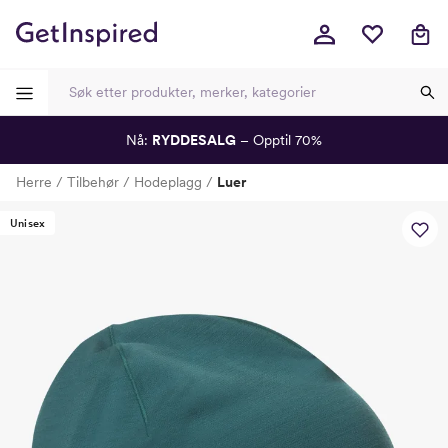
Nå:
RYDDESALG
– Opptil 70%
-
-
-
-
Herre
Tilbehør
Hodeplagg
Luer
Lagt i kurven, utmerket valg!
Til kassen
Unisex