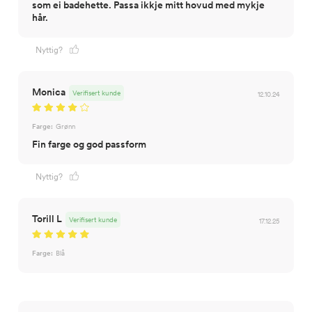
som ei badehette. Passa ikkje mitt hovud med mykje
hår.
Nyttig?
Monica
Verifisert kunde
12.10.24
Farge:
Grønn
Fin farge og god passform
Nyttig?
Torill L
Verifisert kunde
17.12.25
Farge:
Blå