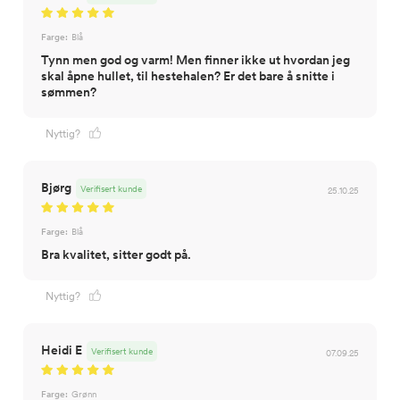
Farge:
Blå
Tynn men god og varm! Men finner ikke ut hvordan jeg
skal åpne hullet, til hestehalen? Er det bare å snitte i
sømmen?
Nyttig?
Bjørg
Verifisert kunde
25.10.25
Farge:
Blå
Bra kvalitet, sitter godt på.
Nyttig?
Heidi E
Verifisert kunde
07.09.25
Farge:
Grønn