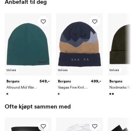
Anbefalt til deg
Hofte (cm)
97
103
109
115
122
Innerben (cm)
83
84
85
86
87
Arm (cm)
63
65
66
68
69
Unisex
Unisex
Unisex
549,-
499,-
Bergans
Bergans
Bergans
Allround Mid Warm Merino Beanie
Vaagaa Fine Knit Wool Beanie
Ofte kjøpt sammen med