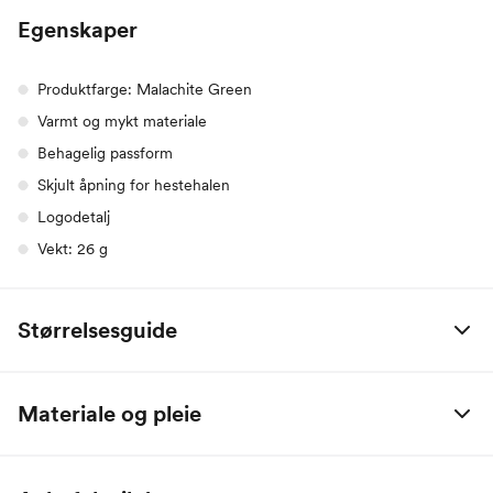
Egenskaper
Produktfarge: Malachite Green
Varmt og mykt materiale
Behagelig passform
Skjult åpning for hestehalen
Logodetalj
Vekt: 26 g
Størrelsesguide
Bergans, herre
S
M
L
XL
XXL
Materiale og pleie
Bryst (cm)
97
103
110
118
126
50 % Ull (Merino), 47 % Polyester (Resirkulert), 3 % Elastan
Liv (cm)
82
88
96
104
113
RWS - Responsible Wool Standard