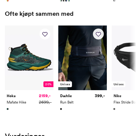
46
28.5
11
11.5
Ofte kjøpt sammen med
20%
Unisex
Unisex
2159,-
399,-
Hoka
Dæhlie
Nike
2699,-
Mafate Hike
Run Belt