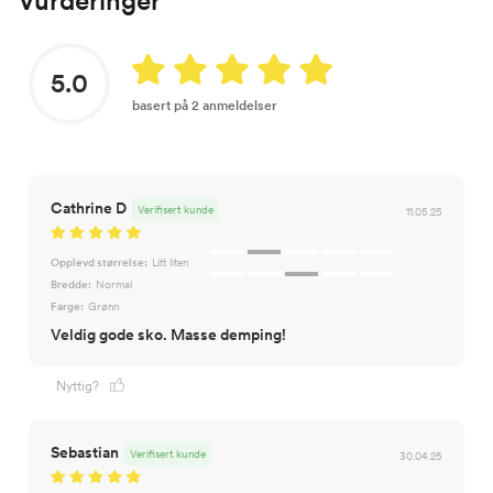
Vurderinger
5.0
basert på 2 anmeldelser
Cathrine D
Verifisert kunde
11.05.25
Opplevd størrelse:
Litt liten
Bredde:
Normal
Farge:
Grønn
Veldig gode sko. Masse demping!
Nyttig?
Sebastian
Verifisert kunde
30.04.25