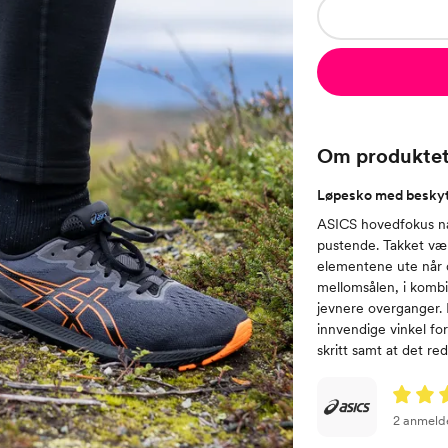
Om produkte
Løpesko med beskyt
ASICS hovedfokus nå
pustende. Takket v
elementene ute når
mellomsålen, i komb
jevnere overganger.
innvendige vinkel for
skritt samt at det re
2 anmeld