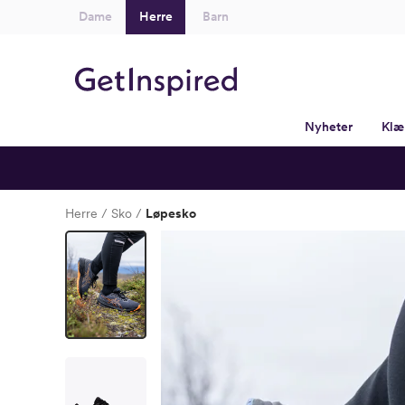
Dame
Herre
Barn
Nyheter
Klæ
Herre
Sko
Løpesko