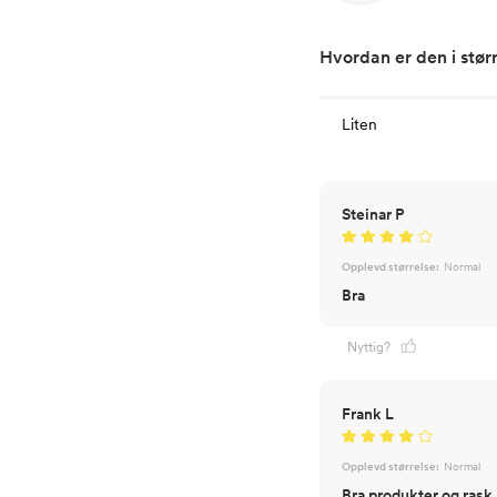
Hvordan er den i stør
Liten
Steinar P
Opplevd størrelse:
Normal
Bra
Nyttig?
Frank L
Opplevd størrelse:
Normal
Bra produkter og rask