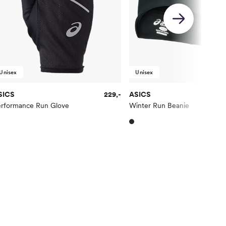
Unisex
Unisex
SICS
229,-
ASICS
erformance Run Glove
Winter Run Beanie