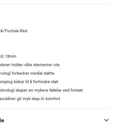
ack/Fuchsia Red
ot: 13mm
an holder våte elementer ute
logi forbedrer medial støtte
ng bidrar til å forhindre støt
nologi skaper en mykere følelse ved fotstøt
ockliner gir myk step-in komfort
de