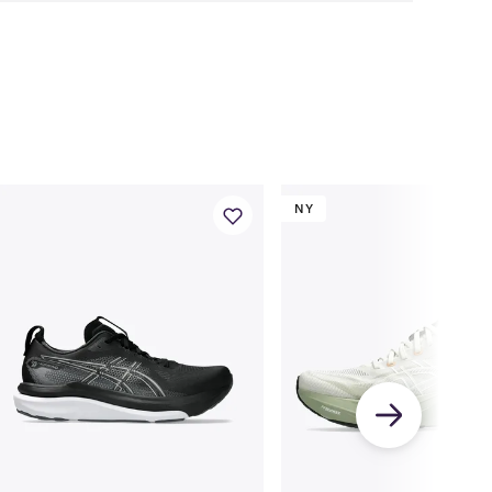
UK
CM
6
25.25
6.5
25.5
7
26
7.5
26.5
NY
8
27
8.5
27.5
9
28
5
9.5
28.25
10
28.5
10.5
29