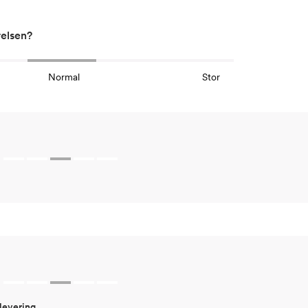
relsen?
Normal
Stor
 levering