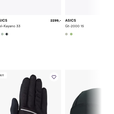
SICS
2299,-
ASICS
el-Kayano 33
Gt-2000 15
NY