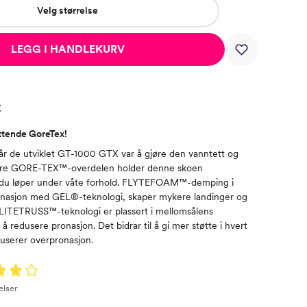
Velg størrelse
LEGG I HANDLEKURV
t
tende GoreTex!
r de utviklet GT-1000 GTX var å gjøre den vanntett og
ære GORE-TEX™-overdelen holder denne skoen
 du løper under våte forhold. FLYTEFOAM™-demping i
inasjon med GEL®-teknologi, skaper mykere landinger og
 LITETRUSS™-teknologi er plassert i mellomsålens
 å redusere pronasjon. Det bidrar til å gi mer støtte i hvert
duserer overpronasjon.
elser