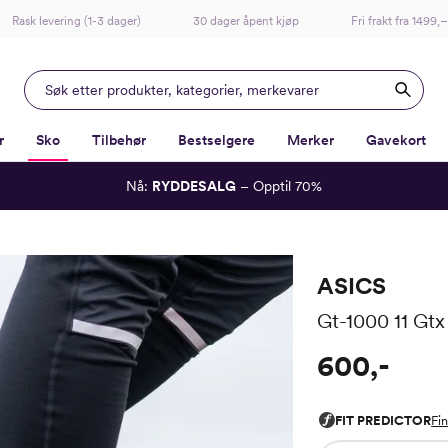
Rask levering (1-3 dager)
30 dager åpent kjøp
Fri frakt fra 1499,–
r
Sko
Tilbehør
Bestselgere
Merker
Gavekort
Nå:
RYDDESALG
– Opptil 70%
-
-
-
-
Lagt i kurven, utmerket valg!
Til kassen
ASICS
Gt-1000 11 Gtx
600,-