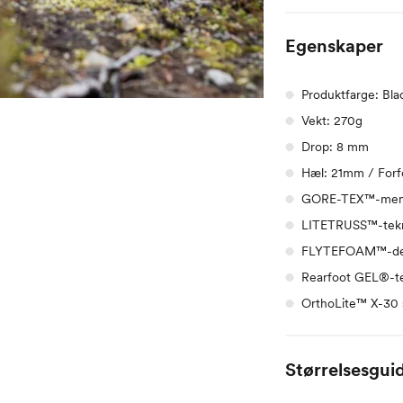
Egenskaper
Produktfarge: Bl
Vekt: 270g
Drop: 8 mm
Hæl: 21mm / Forf
GORE-TEX™-membr
LITETRUSS™-tekno
FLYTEFOAM™-dempi
Rearfoot GEL®-tek
OrthoLite™ X-30 s
Størrelsesgui