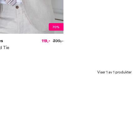
70%
es
119,-
399,-
d Tie
Viser 1 av 1 produkter