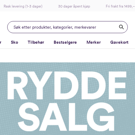
Rask levering (1-3 dager)
30 dager åpent kjøp
Fri frakt fra 1499,–
r
Sko
Tilbehør
Bestselgere
Merker
Gavekort
-
-
-
-