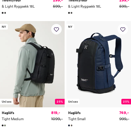
Twentyfour
Twentyfour
599,-
599,-
& Light Ryggsekk 18L
& Light Ryggsekk 18L
NY
NY
Unisex
25%
Unisex
25%
819,-
749,-
Haglöfs
Haglöfs
1099,-
999,-
Tight Medium
Tight Small