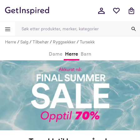
Herre
Salg
Tilbehør
Ryggsekker
Tursekk
-
-
-
-
Dame
Herre
Barn