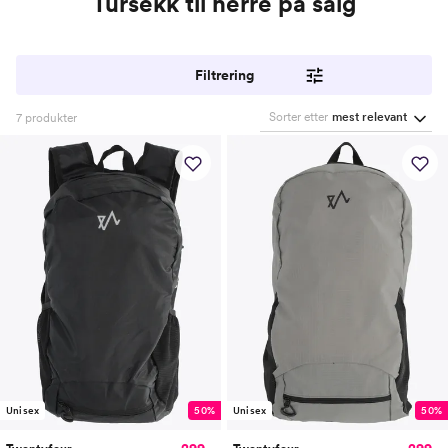
Tursekk til herre på salg
Filtrering
Sorter etter
mest relevant
7
produkter
Unisex
50%
Unisex
50%
299,-
299,-