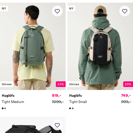
NY
NY
Unisex
25%
Unisex
25%
819,-
749,-
Haglöfs
Haglöfs
1099,-
999,-
Tight Medium
Tight Small