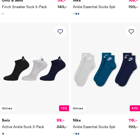
Only & Sons
Nike
149,-
199,-
Finch Sneaker Sock 5-Pack
Ankle Essential Socks 3pk
Unisex
72%
Unisex
40%
99,-
119,-
Swix
Nike
349,-
199,-
Active Ankle Sock 3-Pack
Ankle Essential Socks 3pk