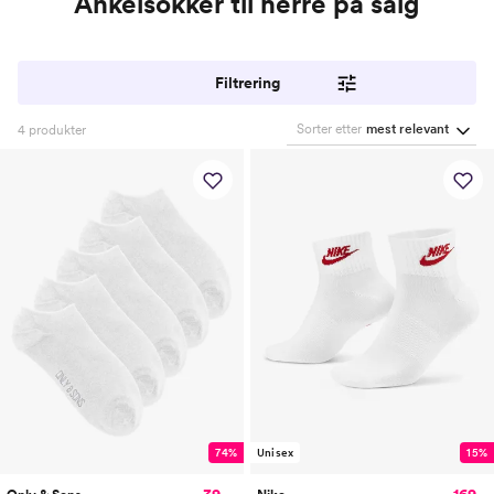
Ankelsokker til herre på salg
Filtrering
Sorter etter
mest relevant
4
produkter
74%
Unisex
15%
39,-
169,-