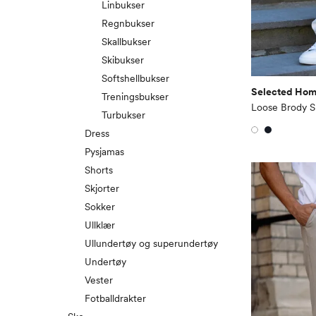
Linbukser
Regnbukser
Skallbukser
Skibukser
Softshellbukser
Selected Ho
Treningsbukser
Loose Brody S
Turbukser
Dress
Pysjamas
Shorts
Skjorter
Sokker
Ullklær
Ullundertøy og superundertøy
Undertøy
Vester
Fotballdrakter