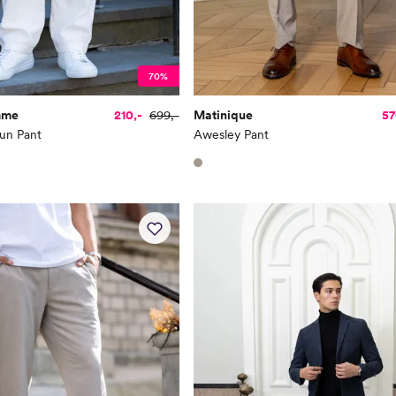
70%
mme
210,-
699,-
Matinique
57
un Pant
Awesley Pant