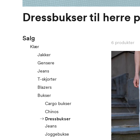
Dressbukser til herre p
Salg
6
produkter
Klær
Jakker
Gensere
Jeans
T-skjorter
Blazers
Bukser
Cargo bukser
Chinos
Dressbukser
Jeans
Joggebukse