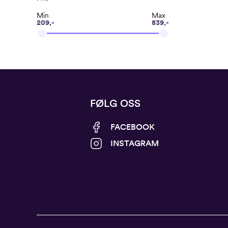
Min
Max
209,-
839,-
FØLG OSS
FACEBOOK
INSTAGRAM