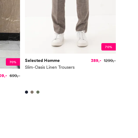
70%
Selected Homme
389,-
1299,-
70%
Slim-Oasis Linen Trousers
09,-
699,-