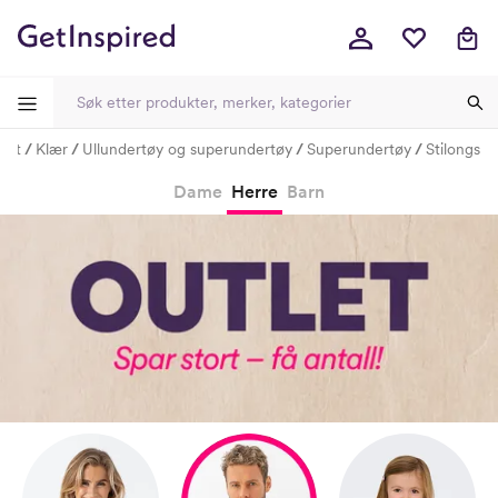
let
Klær
Ullundertøy og superundertøy
Superundertøy
Stilongs
-
-
-
-
Dame
Herre
Barn