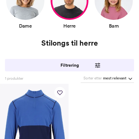
Dame
Herre
Barn
Stilongs til herre
Filtrering
Sorter etter
mest relevant
1
produkter