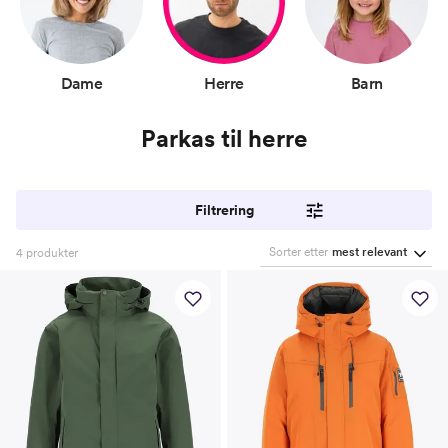
Dame
Herre
Barn
Parkas til herre
Filtrering
Sorter etter
mest relevant
4
produkter