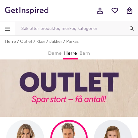
Herre
Outlet
Klær
Jakker
Parkas
-
-
-
-
Dame
Herre
Barn