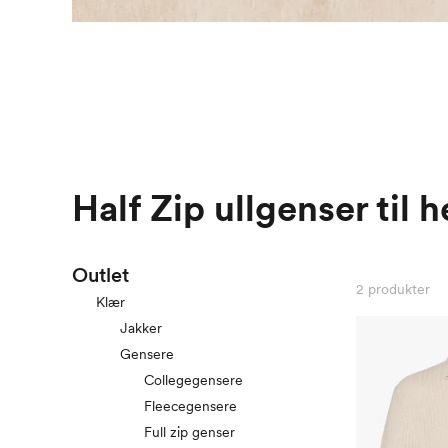
Half Zip ullgenser til h
Outlet
2
produkter
Klær
Jakker
Gensere
Collegegensere
Fleecegensere
Full zip genser