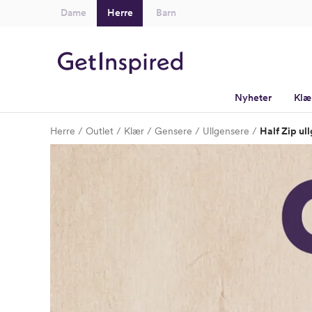
Dame
Herre
Barn
Nyheter
Klæ
Herre
Outlet
Klær
Gensere
Ullgensere
Half Zip ul