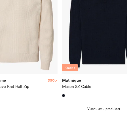
Outlet
mme
350,-
Matinique
ve Knit Half Zip
Mason SZ Cable
Viser 2 av 2 produkter