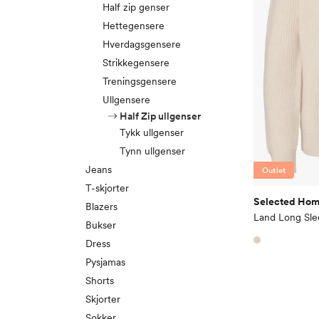
Half zip genser
Hettegensere
Hverdagsgensere
Strikkegensere
Treningsgensere
Ullgensere
Half Zip ullgenser
Tykk ullgenser
Tynn ullgenser
Jeans
Outlet
T-skjorter
Selected Ho
Blazers
Land Long Slee
Bukser
Dress
Pysjamas
Shorts
Skjorter
Sokker