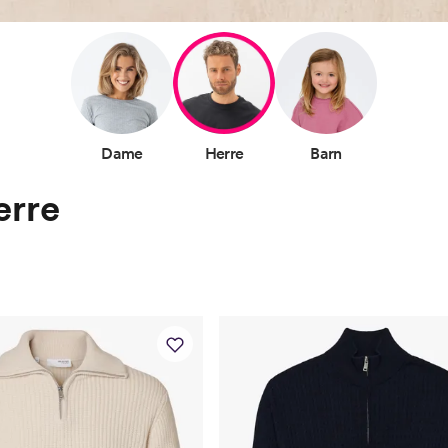
Dame
Herre
Barn
erre