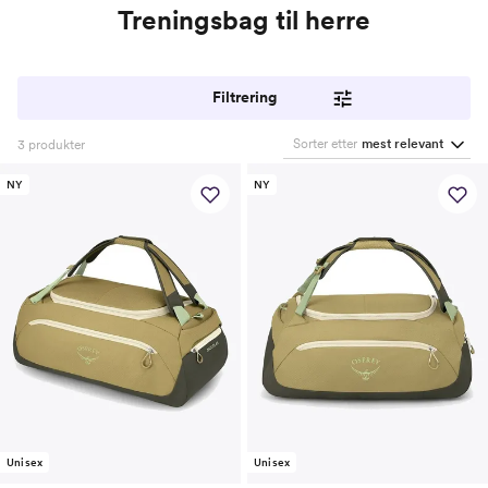
Treningsbag til herre
Filtrering
Sorter etter
mest relevant
3
produkter
NY
NY
Unisex
Unisex