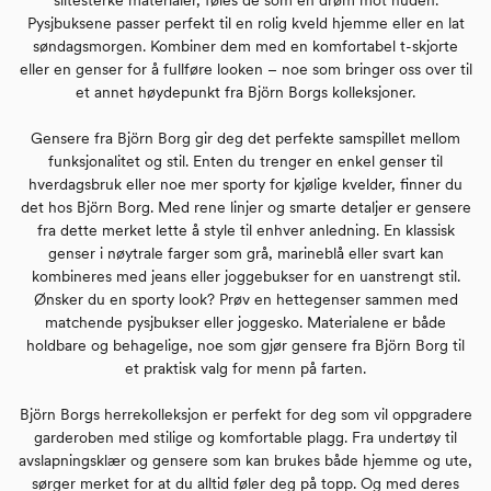
Pysjbuksene passer perfekt til en rolig kveld hjemme eller en lat
søndagsmorgen. Kombiner dem med en komfortabel t-skjorte
eller en genser for å fullføre looken – noe som bringer oss over til
et annet høydepunkt fra Björn Borgs kolleksjoner.
Gensere fra Björn Borg gir deg det perfekte samspillet mellom
funksjonalitet og stil. Enten du trenger en enkel genser til
hverdagsbruk eller noe mer sporty for kjølige kvelder, finner du
det hos Björn Borg. Med rene linjer og smarte detaljer er gensere
fra dette merket lette å style til enhver anledning. En klassisk
genser i nøytrale farger som grå, marineblå eller svart kan
kombineres med jeans eller joggebukser for en uanstrengt stil.
Ønsker du en sporty look? Prøv en hettegenser sammen med
matchende pysjbukser eller joggesko. Materialene er både
holdbare og behagelige, noe som gjør gensere fra Björn Borg til
et praktisk valg for menn på farten.
Björn Borgs herrekolleksjon er perfekt for deg som vil oppgradere
garderoben med stilige og komfortable plagg. Fra undertøy til
avslapningsklær og gensere som kan brukes både hjemme og ute,
sørger merket for at du alltid føler deg på topp. Og med deres