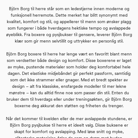
Björn Borg til herre står som en ledestjerne innen moderne og
funksjonell herremote. Dette merket har blitt synonymt med
kvalitet, komfort og stil, og appellerer til menn som ønsker plagg
som fungerer i både hverdagens hektiske tempo og avslappede
øyeblikk. Fra boxere og pysjbukser til gensere, leverer Björn Borg
klær som gir menn selvtillit og uttrykker en personlig stil.
Björn Borg boxere til herre har lenge vært en favoritt blant menn
som verdsetter både design og komfort. Disse boxerene er laget
av myke, pustende materialer som holder deg komfortabel hele
dagen. Det elastiske midjebåndet gir perfekt passform, samtidig
som det ikke strammer eller gnager. Med et bredt spekter av
design – alt fra klassiske, ensfargede modeller til mer lekne
mønstre – kan du alltid finne noe som passer din stil. Enten du
bruker dem til hverdags eller under treningsøkten, gir Björn Borg
boxerne deg akkurat den støtten og friheten du trenger.
Når det kommer til kvelden eller de mer avslappede stundene, er
Björn Borg pysjbukse til herre et ideelt valg. Disse buksene er
skapt for komfort og avslapping. Med løse snitt og myke,
slitesterke materialer, føles de som en drøm mot huden.