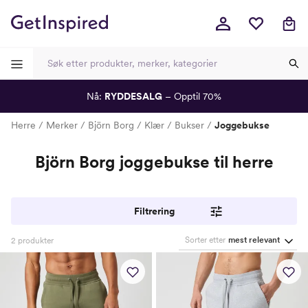
Nå:
RYDDESALG
– Opptil 70%
-
-
-
-
Herre
Merker
Björn Borg
Klær
Bukser
Joggebukse
Björn Borg joggebukse til herre
Filtrering
Sorter etter
mest relevant
2
produkter