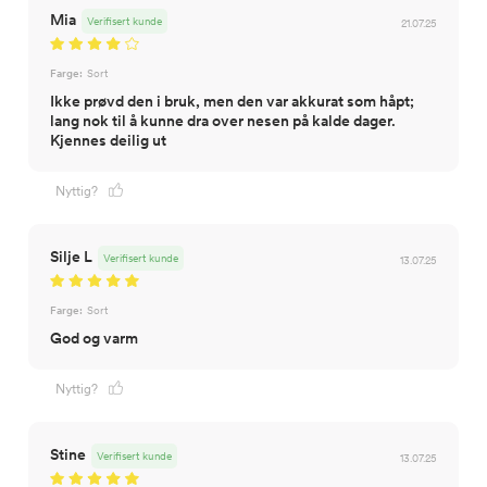
Mia
Verifisert kunde
21.07.25
Farge:
Sort
Ikke prøvd den i bruk, men den var akkurat som håpt;
lang nok til å kunne dra over nesen på kalde dager.
Kjennes deilig ut
Nyttig?
Silje L
Verifisert kunde
13.07.25
Farge:
Sort
God og varm
Nyttig?
Stine
Verifisert kunde
13.07.25