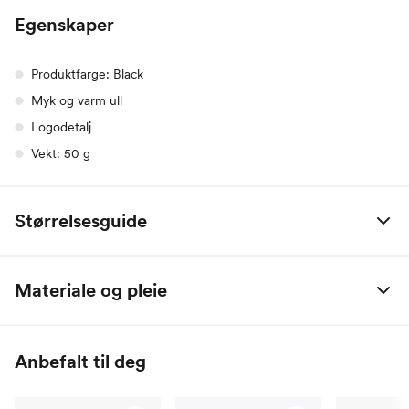
Egenskaper
Produktfarge: Black
Myk og varm ull
Logodetalj
Vekt: 50 g
Størrelsesguide
Bergans, herre
S
M
L
XL
XXL
Materiale og pleie
Bryst (cm)
97
103
110
118
126
70 % Ull (Merino), 30 % Lyocell (Tencel™)
Liv (cm)
82
88
96
104
113
Anbefalt til deg
Hofte (cm)
97
103
109
115
122
Innerben (cm)
83
84
85
86
87