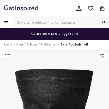
Nå:
RYDDESALG
– Opptil 70%
-
-
-
-
Herre
Klær
Ullklær
Ulltilbehør
Skjerf og hals i ull
Lagt i kurven, utmerket valg!
Til kassen
Unisex