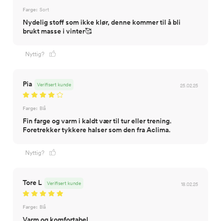
Farge:
Sort
Nydelig stoff som ikke klør, denne kommer til å bli
brukt masse i vinter🥰
Nyttig?
Pia
Verifisert kunde
25.02.25
Farge:
Blå
Fin farge og varm i kaldt vær til tur eller trening.
Foretrekker tykkere halser som den fra Aclima.
Nyttig?
Tore L
Verifisert kunde
18.02.25
Farge:
Blå
Varm og komfortabel.