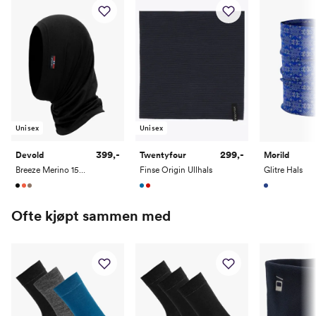
Arm (cm)
63
65
66
68
69
Unisex
Unisex
399,-
299,-
Devold
Twentyfour
Morild
Breeze Merino 150 Headover
Finse Origin Ullhals
Glitre Hals
Ofte kjøpt sammen med