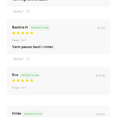
Nyttig?
Bashira H
Verifisert kunde
18.11.24
Farge:
Sort
Varm passer best i vinter.
Nyttig?
Eva
Verifisert kunde
18.04.26
Farge:
Sort
Hilde
Verifisert kunde
18.01.26