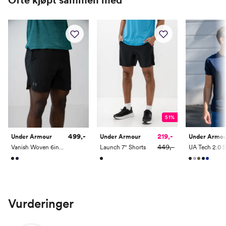
51%
219,-
499,-
Under Armour
Under Armour
Under Armo
449,-
Launch 7" Shorts
Vanish Woven 6in Shorts
Vurderinger