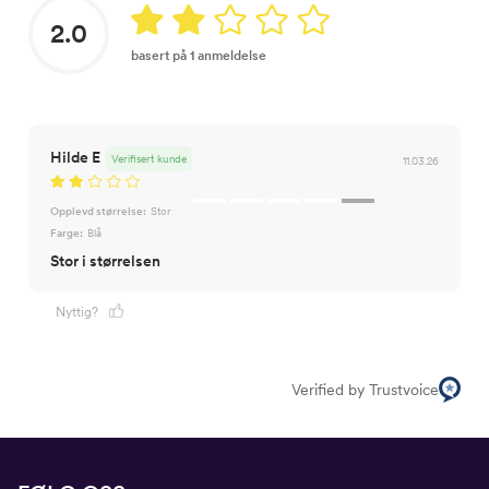
2.0
basert på 1 anmeldelse
Hilde E
Verifisert kunde
11.03.26
Opplevd størrelse:
Stor
Farge:
Blå
Stor i størrelsen
Nyttig?
Verified by Trustvoice