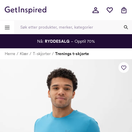
Nå:
RYDDESALG
– Opptil 70%
-
-
-
-
Herre
Klær
T-skjorter
Trenings t-skjorte
Lagt i kurven, utmerket valg!
Til kassen