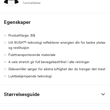
1 anmeldelse
Egenskaper
Produktfarge: Blå
UA RUSH™-teknologi reflekterer energien din for bedre ytelse
og restitusjon
Fukttransporterende materiale
4-veis stretch gir full bevegelsesfrihet i alle retninger
Sideventiler sørger for ekstra luftighet der du trenger det mest
Luktbekjempende teknologi
Størrelsesguide
Under Armour, herre
S
M
L
XL