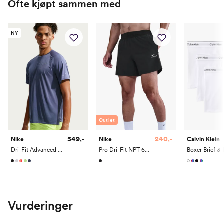
Ofte kjøpt sammen med
NY
Outlet
549,-
240,-
Nike
Nike
Calvin Klein
Dri-Fit Advanced Stride Short Sleeve Top
Pro Dri-Fit NPT 6" Shorts
Boxer Brief 3
Vurderinger