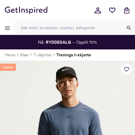
Nå:
RYDDESALG
– Opptil 70%
-
-
-
-
Herre
Klær
T-skjorter
Trenings t-skjorte
Lagt i kurven, utmerket valg!
Til kassen
Outlet