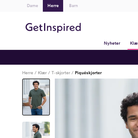
Dame
Herre
Barn
Nyheter
Klæ
Herre
Klær
T-skjorter
Piquéskjorter