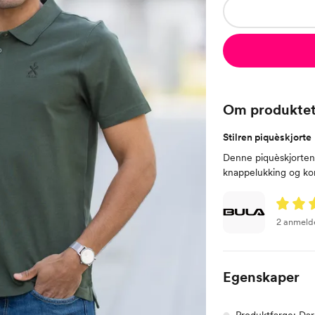
Om produkte
Stilren piquèskjorte
Denne piquèskjorten 
knappelukking og korte
2 anmeld
Egenskaper
Produktfarge: Dar