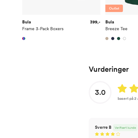
Outlet
Bula
399,-
Bula
Frame 3-Pack Boxers
Breeze Tee
Vurderinger
3.0
basert på 2
Sverre B
Verifisert kunde