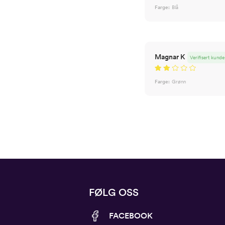
Farge:
Blå
Magnar K
Verifisert kunde
Farge:
Grønn
FØLG OSS
FACEBOOK