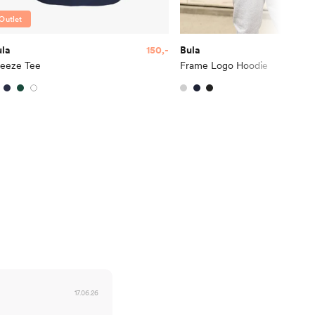
Outlet
ula
150,-
Bula
2
reeze Tee
Frame Logo Hoodie
17.06.26