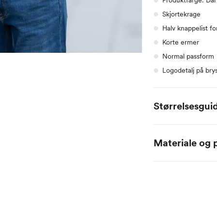
Skjortekrage
Halv knappelist fo
Korte ermer
Normal passform
Logodetalj på bry
Størrelsesgui
Bula, i cm
Br
Materiale og p
S
88
60% Bomull / 40% P
M
96
L
10
XL
11