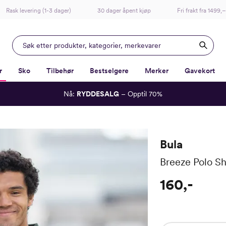
Rask levering (1-3 dager)
30 dager åpent kjøp
Fri frakt fra 1499,–
r
Sko
Tilbehør
Bestselgere
Merker
Gavekort
Nå:
RYDDESALG
– Opptil 70%
-
-
-
-
Lagt i kurven, utmerket valg!
Til kassen
Bula
Breeze Polo Sh
160,-