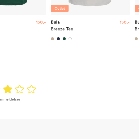
Outlet
150,-
Bula
150,-
B
Breeze Tee
B
 anmeldelser