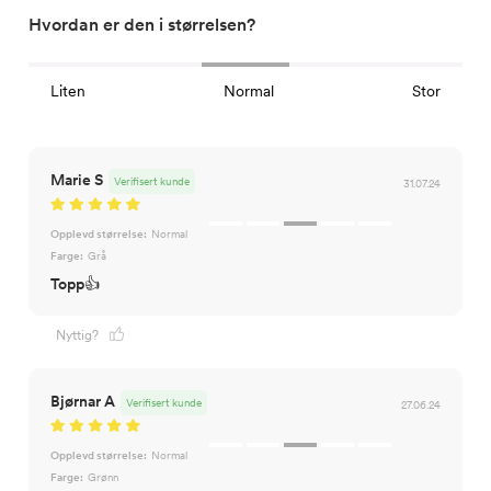
Hvordan er den i størrelsen?
Liten
Normal
Stor
Marie S
Verifisert kunde
31.07.24
Opplevd størrelse:
Normal
Farge:
Grå
Topp👍
Nyttig?
Bjørnar A
Verifisert kunde
27.06.24
Opplevd størrelse:
Normal
Farge:
Grønn