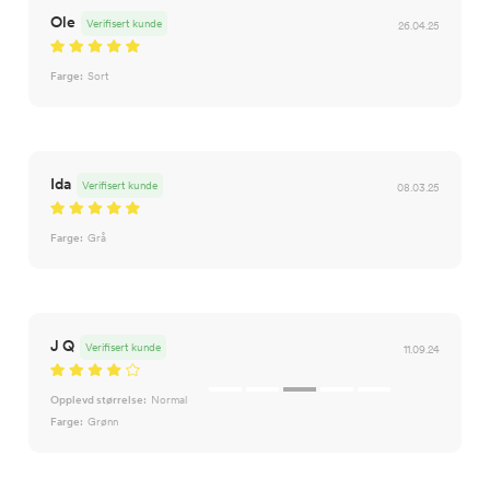
Ole
Verifisert kunde
26.04.25
Farge:
Sort
Ida
Verifisert kunde
08.03.25
Farge:
Grå
J Q
Verifisert kunde
11.09.24
Opplevd størrelse:
Normal
Farge:
Grønn