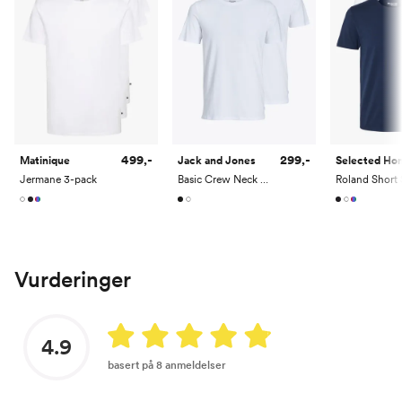
499,-
299,-
Matinique
Jack and Jones
Selected H
Jermane 3-pack
Basic Crew Neck Tee 2 Pack
Vurderinger
4.9
basert på 8 anmeldelser