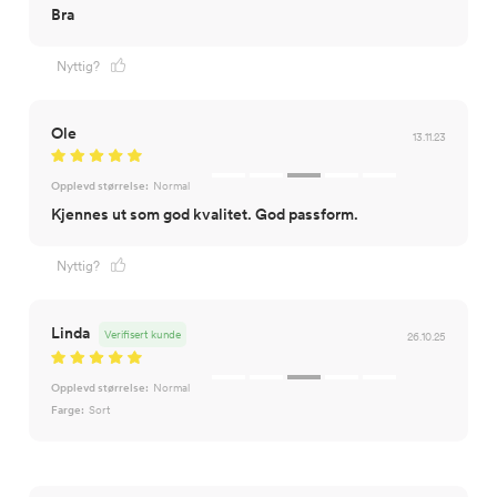
Bra
Nyttig?
Ole
13.11.23
Opplevd størrelse:
Normal
Kjennes ut som god kvalitet. God passform.
Nyttig?
Linda
Verifisert kunde
26.10.25
Opplevd størrelse:
Normal
Farge:
Sort