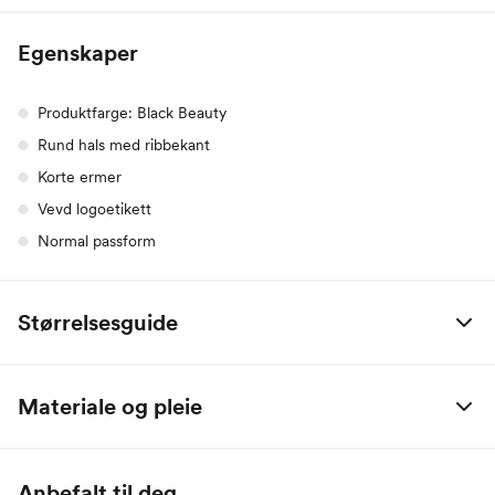
Egenskaper
Produktfarge: Black Beauty
Rund hals med ribbekant
Korte ermer
Vevd logoetikett
Normal passform
Størrelsesguide
Björn Borg Herre
S
M
L
XL
Materiale og pleie
Bryst
95
101
107
113
100% Boumll
Midje
82
88
94
100
Anbefalt til deg