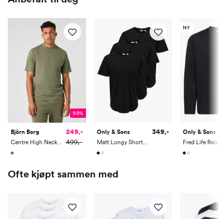
Hofte
94
100
106
112
Innersøm
81.25
82
82.75
83.5
NY
50%
249,-
349,-
Björn Borg
Only & Sons
Only & Sons
499,-
Centre High Neck T-Shirt
Matt Longy Short Sleeve Tee 3-Pack
Ofte kjøpt sammen med