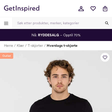
Nå:
RYDDESALG
– Opptil 70%
-
-
-
-
Herre
Klær
T-skjorter
Hverdags t-skjorte
Lagt i kurven, utmerket valg!
Til kassen
Outlet