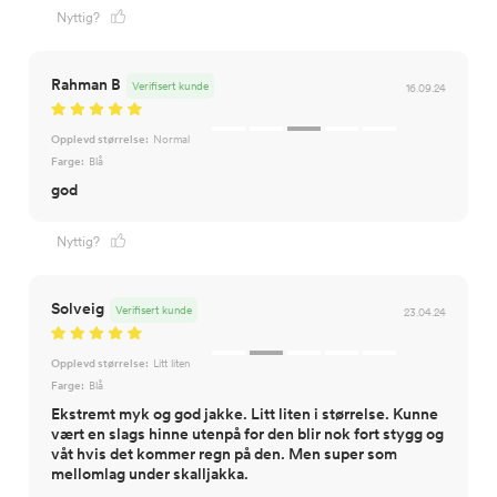
Nyttig?
Rahman B
Verifisert kunde
16.09.24
Opplevd størrelse:
Normal
Farge:
Blå
god
Nyttig?
Solveig
Verifisert kunde
23.04.24
Opplevd størrelse:
Litt liten
Farge:
Blå
Ekstremt myk og god jakke. Litt liten i størrelse. Kunne
vært en slags hinne utenpå for den blir nok fort stygg og
våt hvis det kommer regn på den. Men super som
mellomlag under skalljakka.