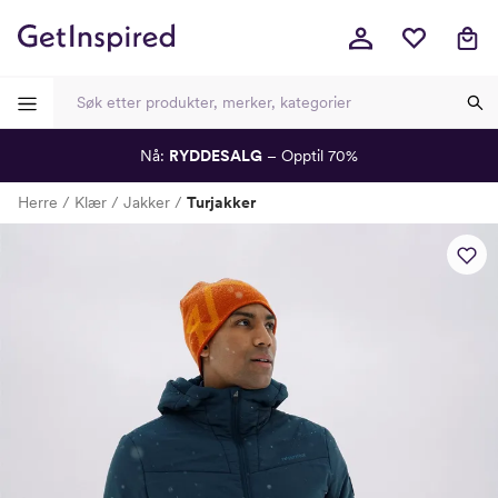
Nå:
RYDDESALG
– Opptil 70%
-
-
-
-
Herre
Klær
Jakker
Turjakker
Lagt i kurven, utmerket valg!
Til kassen