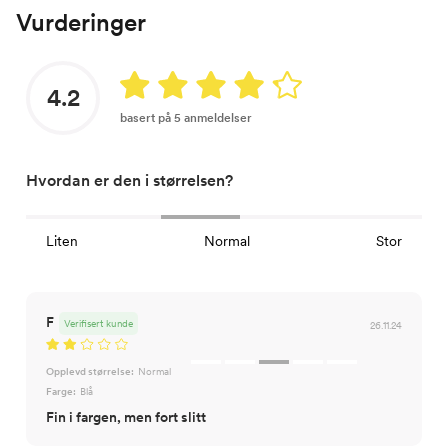
Vurderinger
4.2
basert på 5 anmeldelser
Hvordan er den i størrelsen?
Liten
Normal
Stor
F
Verifisert kunde
26.11.24
Opplevd størrelse:
Normal
Farge:
Blå
Fin i fargen, men fort slitt