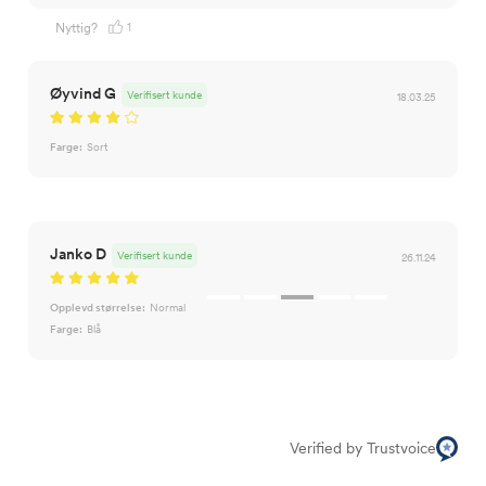
1
Nyttig?
Øyvind G
Verifisert kunde
18.03.25
Farge:
Sort
Janko D
Verifisert kunde
26.11.24
Opplevd størrelse:
Normal
Farge:
Blå
Verified by Trustvoice