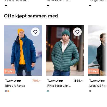
Hooded Quilted Jacket
Särna Mimic II Hood Men
Ofte kjøpt sammen med
Outlet
Outlet
700,-
1599,-
Twentyfour
Twentyfour
Twentyfour
Isbre 2.0 Parkas
Finse Super Light Dunjakke
Loen WS Flee