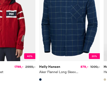
40%
20%
1799,-
2999,-
Helly Hansen
879,-
1099,-
H
ket
Aker Flannel Long Sleeve Shirt