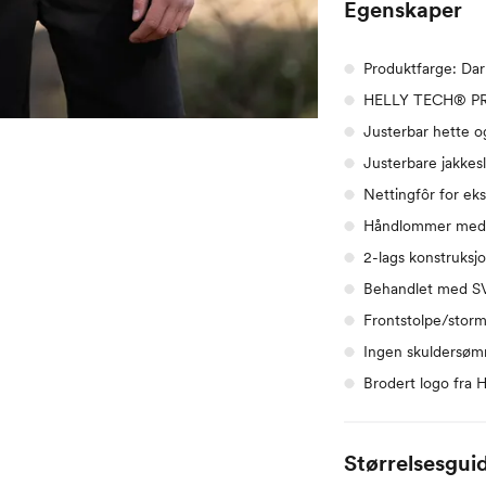
Egenskaper
Produktfarge: Da
HELLY TECH® P
Justerbar hette o
Justerbare jakkes
Nettingfôr for ek
Håndlommer med 
2-lags konstruksj
Behandlet med SVA
Frontstolpe/storm
Ingen skuldersø
Brodert logo fra 
Størrelsesgui