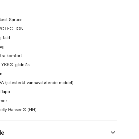
rkest Spruce
ROTECTION
g fald
lag
stra komfort
YKK®-glidelås
on
 (slitesterkt vannavstøtende middel)
flapp
mmer
Helly Hansen® (HH)
de