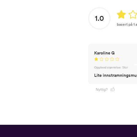
1.0
basert på 1
Karoline G
Opplevd størrelse:
Stor
Lite innstramningsmul
Nyttig?