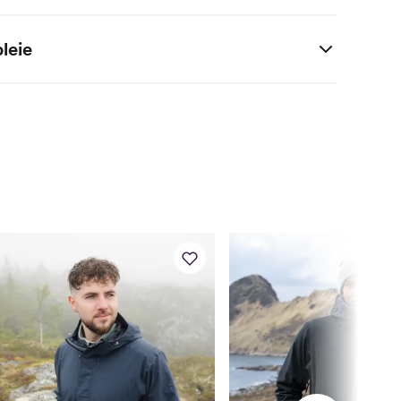
i cm)
S
M
L
XL
leie
174
178
182
186
97
103
109
117
84
90
96
104
96
102
108
116
ken
81.7
84.6
87.5
90.6