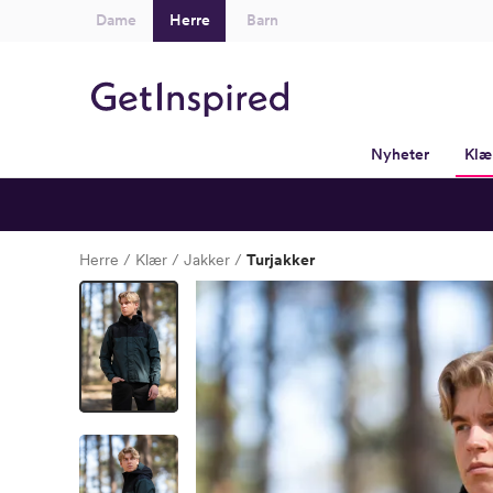
Dame
Herre
Barn
Nyheter
Klæ
Herre
Klær
Jakker
Turjakker