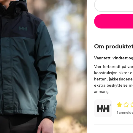
Om produkte
Vanntett, vindtett o
Vær forberedt på vær
konstruksjon sikrer e
hetten, jakkeslagene
ekstra beskyttelse m
anmarsj.
1 anmelde