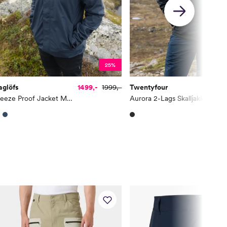
25%
aglöfs
1499,-
1999,-
Twentyfour
Breeze Proof Jacket Men
Aurora 2-Lags Skalljakke