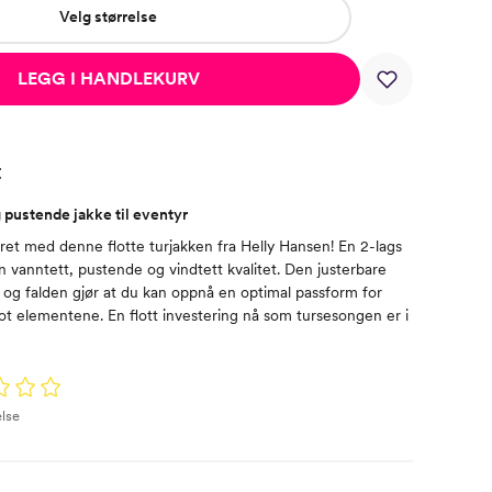
Velg størrelse
LEGG I HANDLEKURV
t
g pustende jakke til eventyr
et med denne flotte turjakken fra Helly Hansen! En 2-lags
n vanntett, pustende og vindtett kvalitet. Den justerbare
 og falden gjør at du kan oppnå en optimal passform for
ot elementene. En flott investering nå som tursesongen er i
lse