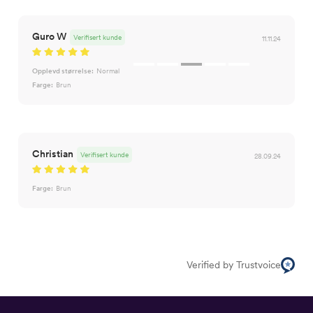
Guro W
Verifisert kunde
11.11.24
Opplevd størrelse:
Normal
Farge:
Brun
Christian
Verifisert kunde
28.09.24
Farge:
Brun
Verified by Trustvoice