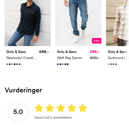
20%
499,-
399,-
Only & Sons
Only & Sons
Only & Sons
499,-
Newkodyl Overshirt Sweat
Weft Reg Denim
Vurderinger
5.0
basert på 2 anmeldelser