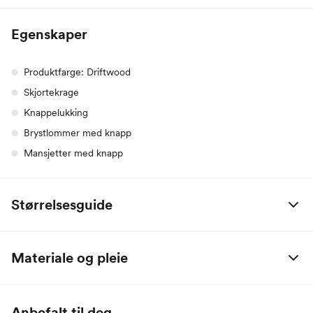
Egenskaper
Produktfarge: Driftwood
Skjortekrage
Knappelukking
Brystlommer med knapp
Mansjetter med knapp
Størrelsesguide
XS
S
M
L
XL
2XL
Materiale og pleie
Bryst
89
94
99
104
112
120
100% polyester
Midje
72
77
82
87
96
105
Anbefalt til deg