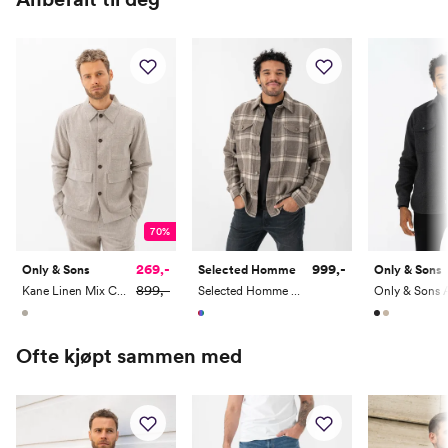
Arm
81
83
85
87
89
91
70%
269,-
999,-
Only & Sons
Selected Homme
Only & Sons
899,-
Kane Linen Mix Casual Jacket
Selected Homme Loose Mason-Pablo Long Sleeve Overshirt
Ofte kjøpt sammen med