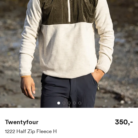
350,-
Twentyfour
1222 Half Zip Fleece H