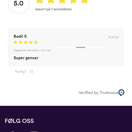
5.0
basert på 1 anmeldelse
Bodil S
13.06.22
Opplevd størrelse:
Normal
Super genser
Nyttig?
Verified by Trustvoice
FØLG OSS