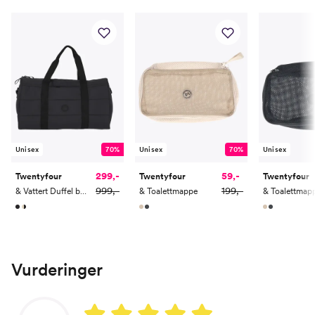
Unisex
70%
Unisex
70%
Unisex
299,-
59,-
Twentyfour
Twentyfour
Twentyfour
999,-
199,-
& Vattert Duffel bag 35L
& Toalettmappe
& Toalettmap
Vurderinger