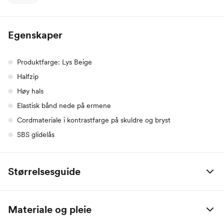
Egenskaper
Produktfarge: Lys Beige
Halfzip
Høy hals
Elastisk bånd nede på ermene
Cordmateriale i kontrastfarge på skuldre og bryst
SBS glidelås
Størrelsesguide
Twentyfour herre
XS
S
M
L
XL
Materiale og pleie
Bryst
84-90
90-99
97-104
103-110
109-116