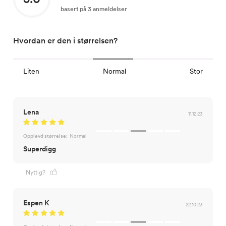
basert på 3 anmeldelser
Hvordan er den i størrelsen?
Liten
Normal
Stor
Lena
11.12.23
Opplevd størrelse:
Normal
Superdigg
Nyttig?
Espen K
22.10.23