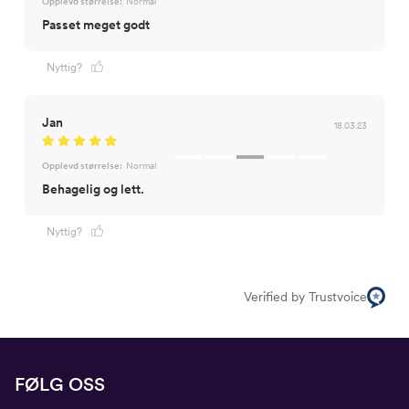
Opplevd størrelse:
Normal
Passet meget godt
Nyttig?
Jan
18.03.23
Opplevd størrelse:
Normal
Behagelig og lett.
Nyttig?
Verified by Trustvoice
FØLG OSS