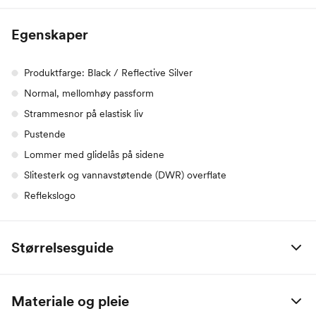
Egenskaper
Produktfarge: Black / Reflective Silver
Normal, mellomhøy passform
Strammesnor på elastisk liv
Pustende
Lommer med glidelås på sidene
Slitesterk og vannavstøtende (DWR) overflate
Reflekslogo
Størrelsesguide
Adidas, herre (i cm)
S
M
L
XL
Materiale og pleie
Bryst
86.4-94
94-101.6
101.6-111.8
111.8-121.9