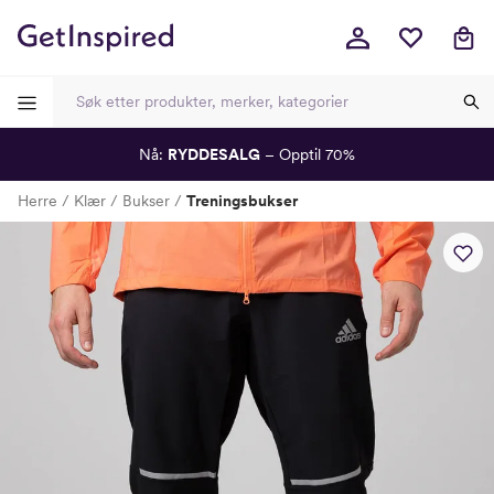
Nå:
RYDDESALG
– Opptil 70%
-
-
-
-
Herre
Klær
Bukser
Treningsbukser
Lagt i kurven, utmerket valg!
Til kassen